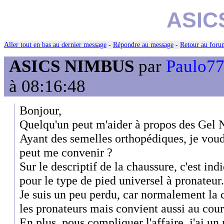
ASIC
Aller tout en bas au dernier message
-
Répondre au message
-
Retour au forum
ASICS NIMBUS
par
Paulo77 
à 08:16:48
Bonjour,
Quelqu'un peut m'aider à propos des Gel
Ayant des semelles orthopédiques, je voudr
peut me convenir ?
Sur le descriptif de la chaussure, c'est ind
pour le type de pied universel à pronateur.
Je suis un peu perdu, car normalement la 
les pronateurs mais convient aussi au cour
En plus, pous compliquer l'affaire, j'ai un 