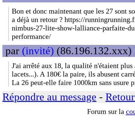
Bon et donc maintenant que les 27 sont sor
a déjà un retour ? https://runningrunning.f
nimbus-27-lite-show-lalliance-parfaite-du
performance/
par
(invité)
(86.196.132.xxx) 
J'ai arrêté aux 18, la qualité n'étaient pl
lacets...). A 180€ la paire, ils abusent ca
La 26 peut-elle faire 1000km sans usure 
Répondre au message
-
Retour
Forum sur la
cou