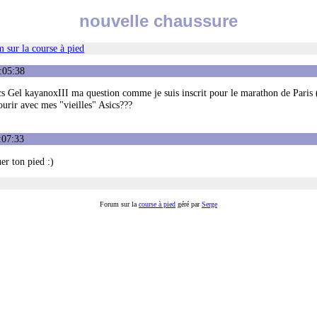
nouvelle chaussure
 sur la course à pied
:05:38
cs Gel kayanoxIII ma question comme je suis inscrit pour le marathon de Paris
ourir avec mes "vieilles" Asics???
:07:33
uer ton pied :)
Forum sur la
course à pied
géré par
Serge