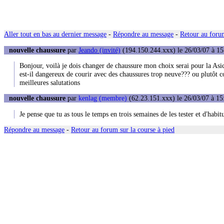
Aller tout en bas au dernier message
-
Répondre au message
-
Retour au forum
nouvelle chaussure
par
Jeando (invité)
(194.150.244.xxx) le 26/03/07 à 15
Bonjour, voilà je dois changer de chaussure mon choix serai pour la Asi
est-il dangereux de courir avec des chaussures trop neuve??? ou plutôt c
meilleures salutations
nouvelle chaussure
par
kenlag (membre)
(62.23.151.xxx) le 26/03/07 à 15
Je pense que tu as tous le temps en trois semaines de les tester et d'habit
Répondre au message
-
Retour au forum sur la course à pied