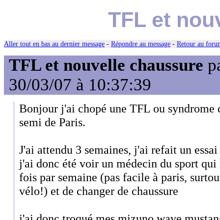
TFL et nou
Aller tout en bas au dernier message
-
Répondre au message
-
Retour au forum
TFL et nouvelle chaussure
p
30/03/07 à 10:37:39
Bonjour j'ai chopé une TFL ou syndrome de
semi de Paris.
J'ai attendu 3 semaines, j'ai refait un essa
j'ai donc été voir un médecin du sport qui 
fois par semaine (pas facile à paris, surto
vélo!) et de changer de chaussure
j'ai donc troqué mes mizuno wave mustang