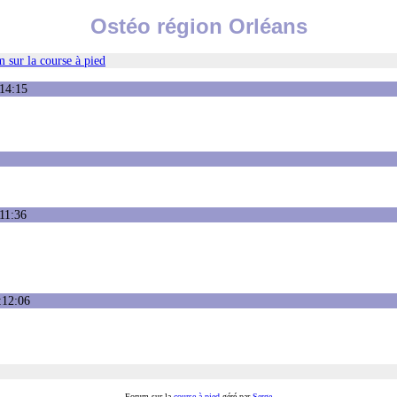
Ostéo région Orléans
 sur la course à pied
:14:15
:11:36
:12:06
Forum sur la
course à pied
géré par
Serge