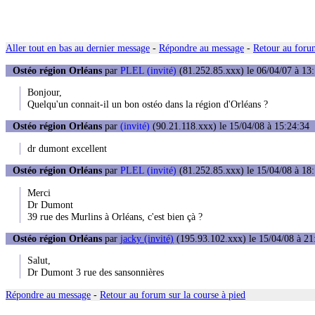
Aller tout en bas au dernier message
-
Répondre au message
-
Retour au forum
Ostéo région Orléans
par
PLEL (invité)
(81.252.85.xxx) le 06/04/07 à 13
Bonjour,
Quelqu'un connait-il un bon ostéo dans la région d'Orléans ?
Ostéo région Orléans
par
(invité)
(90.21.118.xxx) le 15/04/08 à 15:24:34
dr dumont excellent
Ostéo région Orléans
par
PLEL (invité)
(81.252.85.xxx) le 15/04/08 à 18
Merci
Dr Dumont
39 rue des Murlins à Orléans, c'est bien çà ?
Ostéo région Orléans
par
jacky (invité)
(195.93.102.xxx) le 15/04/08 à 21
Salut,
Dr Dumont 3 rue des sansonnières
Répondre au message
-
Retour au forum sur la course à pied