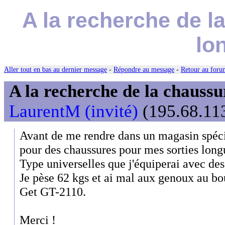
A la recherche de l
lo
Aller tout en bas au dernier message
-
Répondre au message
-
Retour au forum
A la recherche de la chaussur
LaurentM (invité)
(195.68.113
Avant de me rendre dans un magasin spécia
pour des chaussures pour mes sorties long
Type universelles que j'équiperai avec de
Je pèse 62 kgs et ai mal aux genoux au bo
Get GT-2110.
Merci !