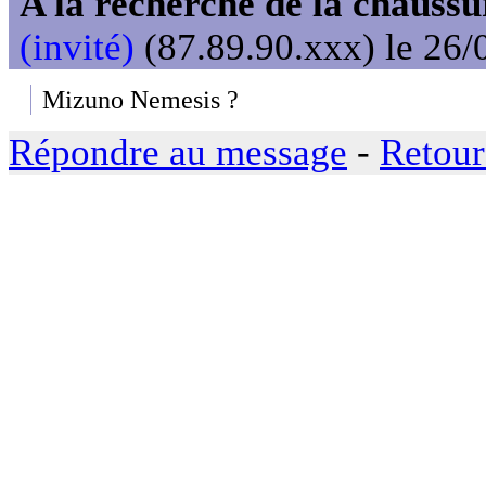
A la recherche de la chaussur
(invité)
(87.89.90.xxx) le 26/
Mizuno Nemesis ?
Répondre au message
-
Retour