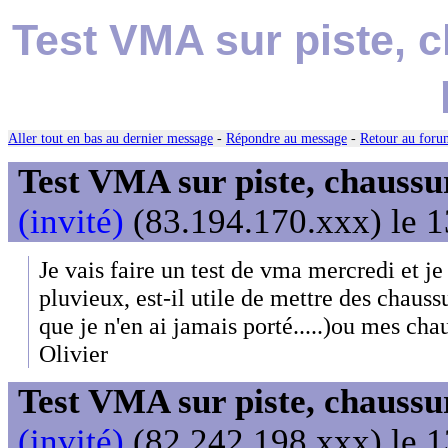
Test VMA sur piste, 
Aller tout en bas au dernier message
-
Répondre au message
-
Retour au forum
Test VMA sur piste, chaussu
(invité)
(83.194.170.xxx) le 1
Je vais faire un test de vma mercredi et je
pluvieux, est-il utile de mettre des chauss
que je n'en ai jamais porté.....)ou mes cha
Olivier
Test VMA sur piste, chaussu
(invité)
(82.242.198.xxx) le 1