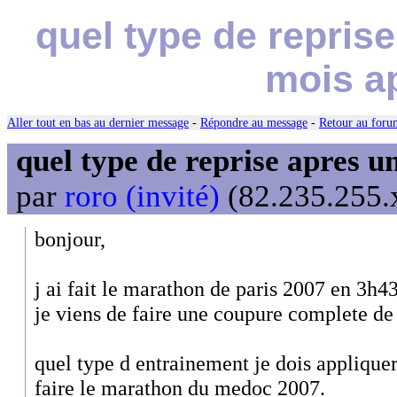
quel type de repris
mois a
Aller tout en bas au dernier message
-
Répondre au message
-
Retour au forum
quel type de reprise apres 
par
roro (invité)
(82.235.255.x
bonjour,
j ai fait le marathon de paris 2007 en 3h43
je viens de faire une coupure complete de
quel type d entrainement je dois appliquer
faire le marathon du medoc 2007.