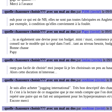
Merci à l'avance
quelle chaussure choisir??? avec un mal au dos
par
Pil06 (invité)
le 09/0
euh pour ce qui est de NB, elles ne sont pas toutes fabriquées en Anglet
par exemple, à condition qu'elles conviennent à la foulée.
quelle chaussure choisir??? avec un mal au dos
par
Papy (invité)
le 09/0
...tu as également une devise pour ton budget..mini / maxi, commence pa
conseil sur le modèle qui ta tapé dans l'oeil...tant au niveau besoin, budg
Bonne chasse
Papy
quelle chaussure choisir??? avec un mal au dos
par
laulau (invité)
le 09/
ouep pas facile de choisir! moi jusque là je les choisissais un peu au has
Alors cette dscution m'interesse...
quelle chaussure choisir??? avec un mal au dos
par
ooohisse (invité)
le 0
Je suis allez acheter "jogging international". Très bon descriptif des cha
Et c'est à la lecture de ce magazine que je me rends compte que l'on doi
repéré une paire qui en fait est uniquement pour les hyperpronateurs et/
Encore merci
quelle chaussure choisir??? avec un mal au dos
par
ooohisse (invité)
le 1