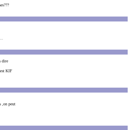
ses???
...
s dire
'est KIF
s ,on peut