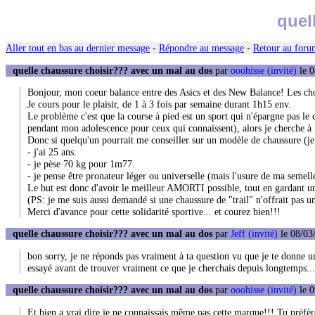
quel
Aller tout en bas au dernier message
-
Répondre au message
-
Retour au forum
quelle chaussure choisir??? avec un mal au dos
par
ooohisse (invité)
le 0
Bonjour, mon coeur balance entre des Asics et des New Balance! Les cho
Je cours pour le plaisir, de 1 à 3 fois par semaine durant 1h15 env.
Le problème c'est que la course à pied est un sport qui n'épargne pas le
pendant mon adolescence pour ceux qui connaissent), alors je cherche à n
Donc si quelqu'un pourrait me conseiller sur un modèle de chaussure (je n
- j'ai 25 ans.
- je pèse 70 kg pour 1m77.
- je pense être pronateur léger ou universelle (mais l'usure de ma semelle
Le but est donc d'avoir le meilleur AMORTI possible, tout en gardant 
(PS: je me suis aussi demandé si une chaussure de "trail" n'offrait pas u
Merci d'avance pour cette solidarité sportive... et courez bien!!!
quelle chaussure choisir??? avec un mal au dos
par
Jeff (invité)
le 08/03
bon sorry, je ne réponds pas vraiment à ta question vu que je te donne u
essayé avant de trouver vraiment ce que je cherchais depuis longtemps...
quelle chaussure choisir??? avec un mal au dos
par
ooohisse (invité)
le 0
Et bien a vrai dire je ne connaissais même pas cette marque!!! Tu préfèr