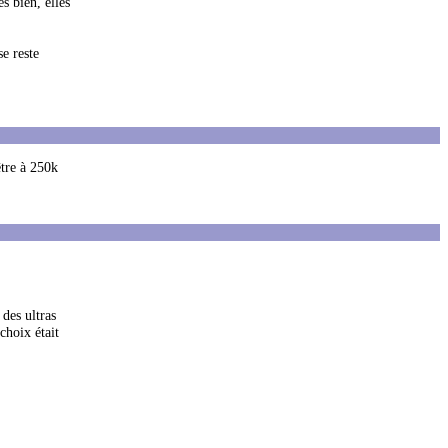
ès bien, elles
e reste
être à 250k
 des ultras
choix était