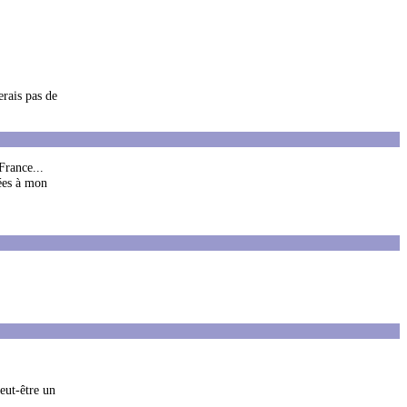
erais pas de
France...
tées à mon
peut-être un