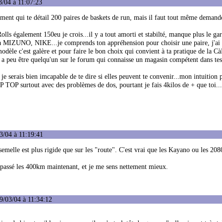
3/04 à 11:07:23
ément qui te détail 200 paires de baskets de run, mais il faut tout même demande
olls également 150eu je crois...il y a tout amorti et stabilté, manque plus le gar
 a MIZUNO, NIKE...je comprends ton appréhension pour choisir une paire, j'ai 
odèle c'est galère et pour faire le bon choix qui convient à ta pratique de la Cà
l y a peu être quelqu'un sur le forum qui connaisse un magasin compétent dans te
je serais bien imcapable de te dire si elles peuvent te convenir...mon intuition 
 TOP surtout avec des problèmes de dos, pourtant je fais 4kilos de + que toi...t
3/04 à 11:19:41
 semelle est plus rigide que sur les "route". C'est vrai que les Kayano ou les 20
 dépassé les 400km maintenant, et je me sens nettement mieux.
9/03/04 à 11:34:12