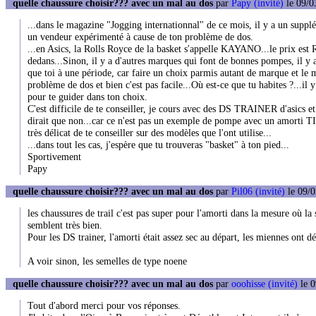
quelle chaussure choisir??? avec un mal au dos
par
Papy (invité)
le 09/0
...dans le magazine "Jogging internationnal" de ce mois, il y a un suppl
un vendeur expérimenté à cause de ton problème de dos.
...en Asics, la Rolls Royce de la basket s'appelle KAYANO...le prix est R
dedans...Sinon, il y a d'autres marques qui font de bonnes pompes, il y
que toi à une période, car faire un choix parmis autant de marque et le m
problème de dos et bien c'est pas facile...Où est-ce que tu habites ?...i
pour te guider dans ton choix.
C'est difficile de te conseiller, je cours avec des DS TRAINER d'asics et 
dirait que non...car ce n'est pas un exemple de pompe avec un amorti TIP
très délicat de te conseiller sur des modèles que l'ont utilise...
...dans tout les cas, j'espère que tu trouveras "basket" à ton pied...
Sportivement
Papy
quelle chaussure choisir??? avec un mal au dos
par
Pil06 (invité)
le 09/0
les chaussures de trail c'est pas super pour l'amorti dans la mesure où la
semblent très bien.
Pour les DS trainer, l'amorti était assez sec au départ, les miennes ont
A voir sinon, les semelles de type noene
quelle chaussure choisir??? avec un mal au dos
par
ooohisse (invité)
le 0
Tout d'abord merci pour vos réponses.