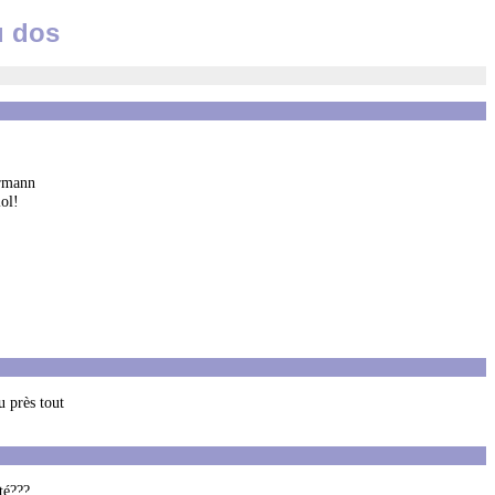
u dos
ermann
ol!
u près tout
té???