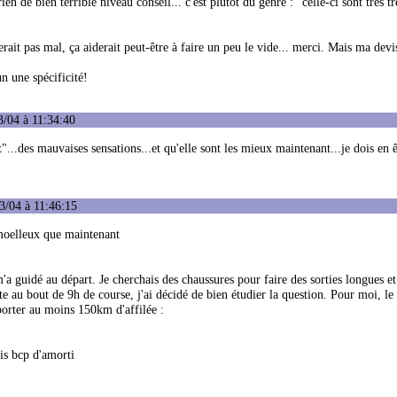
ien de bien terrible niveau conseil... c'est plutôt du genre : "celle-ci sont très tr
it pas mal, ça aiderait peut-être à faire un peu le vide... merci. Mais ma devis
n une spécificité!
3/04 à 11:34:40
t"...des mauvaises sensations...et qu'elle sont les mieux maintenant...je dois en 
3/04 à 11:46:15
. moelleux que maintenant
'a guidé au départ. Je cherchais des chaussures pour faire des sorties longues et
te au bout de 9h de course, j'ai décidé de bien étudier la question. Pour moi, le 
porter au moins 150km d'affilée :
is bcp d'amorti