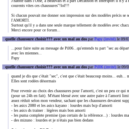
J'habite dans l'Oise, à Beauvais et à part Décathlon et Intersport il n'y a r
courents vites ces chaussures"!lol!!!
Si chacun pouvait me donner son impression sur des modèles précis se sera
l'AMORTI.
Surtout qu'il y a dans une seule marque tellement de modèles avec chacu
Merci encore pour ce forum...
quelle chaussure choisir??? avec un mal au dos
par
Papy (invité)
le 09/0
...pour faire suite au message de Pil06...qu'entends tu part "sec au dépar
avec les miennes...
Papy
quelle chaussure choisir??? avec un mal au dos
par
Pil06 (invité)
le 09/0
quand je dis que c'était "sec", c'est que c'était beaucoup moins... euh..
Elles sont rodées désormais
Pour revenir au choix des chaussures pour l'amorti, c'est un peu ce qui m
(pour un 24h en fait). M'étant blessé avec une autre paire à l'amorti limi
assez réduit selon mon vendeur, sachant que les chaussures devaient sup
- les asics 2080 et les asics kayano : lourdes mais bcp d'amorti
- les asics ds trainer : légères mais bon amorti
- les puma complete premise (pas certain de la référence...) : lourdes ma
- des mizuno : lourdes et je n'étais pas bien dedans