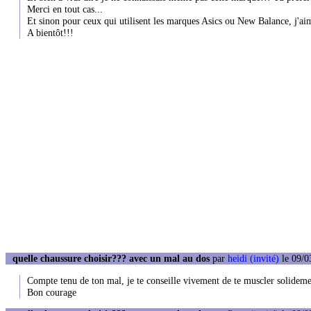
Merci en tout cas...
Et sinon pour ceux qui utilisent les marques Asics ou New Balance, j'aim
A bientôt!!!
quelle chaussure choisir??? avec un mal au dos
par
heidi (invité)
le 09/0
Compte tenu de ton mal, je te conseille vivement de te muscler solidemen
Bon courage