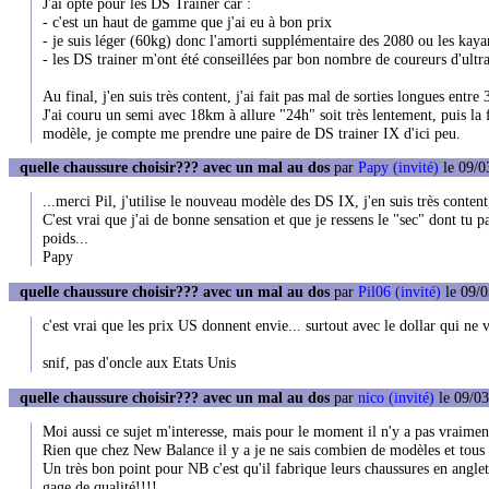
J'ai opté pour les DS Trainer car :
- c'est un haut de gamme que j'ai eu à bon prix
- je suis léger (60kg) donc l'amorti supplémentaire des 2080 ou les kayano
- les DS trainer m'ont été conseillées par bon nombre de coureurs d'ultr
Au final, j'en suis très content, j'ai fait pas mal de sorties longues entre
J'ai couru un semi avec 18km à allure "24h" soit très lentement, puis la 
modèle, je compte me prendre une paire de DS trainer IX d'ici peu.
quelle chaussure choisir??? avec un mal au dos
par
Papy (invité)
le 09/0
...merci Pil, j'utilise le nouveau modèle des DS IX, j'en suis très conten
C'est vrai que j'ai de bonne sensation et que je ressens le "sec" dont tu
poids...
Papy
quelle chaussure choisir??? avec un mal au dos
par
Pil06 (invité)
le 09/0
c'est vrai que les prix US donnent envie... surtout avec le dollar qui ne v
snif, pas d'oncle aux Etats Unis
quelle chaussure choisir??? avec un mal au dos
par
nico (invité)
le 09/03
Moi aussi ce sujet m'interesse, mais pour le moment il n'y a pas vraimen
Rien que chez New Balance il y a je ne sais combien de modèles et tous a
Un très bon point pour NB c'est qu'il fabrique leurs chaussures en anglete
gage de qualité!!!!