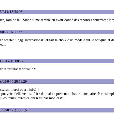
3/04 à 13:34:03
erre, loin de là ! Sinon il me semble en avoir donné des réponses concrètes : K
3/04 à 16:05:27
r acheter "jogg. international" et fait le choix d'un modèle sur le bouquin et 
et...
03/04 à 16:08:27
ard = résultat = douleur !!!
9/03/04 à 20:11:29
ussures, merci pour l'info!!!
t pouvoir réellement se faire du mal en prenant au hasard une paire. Par exemple
ou coureurs lourds ce qui n'est pas mon cas!!!
0/03/04 à 21:56:55