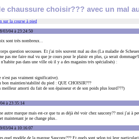
le chaussure choisir??? avec un mal a
 sur la course à pied
8/03/04 à 23:24:50
ix sont très nombreux...
 corps question secousses. Et j'ai très souvent mal au dos (La maladie de Scheu
e pas me faire mal vu que je cours pour le plaisir en plus, ça serait dommage!l
'habite pas dans une ville où il y a des magasins très spécialisés) :
 n'est pas vraiment significative).
un bon maintien/stabilité du pied : QUE CHOISIR???
n meilleur amorti du fait de son épaisseur et de son poids plus lourd???)
/04 à 23:35:14
ne autre marque mais est-ce que tu as déjà été voir chez saucony?? moi j'ai à pe
et maintenant je ne change plus..
9/03/04 à 10:16:07
es quel modèle de la marque Saucony??? Et quels sont selon toi leur particulari