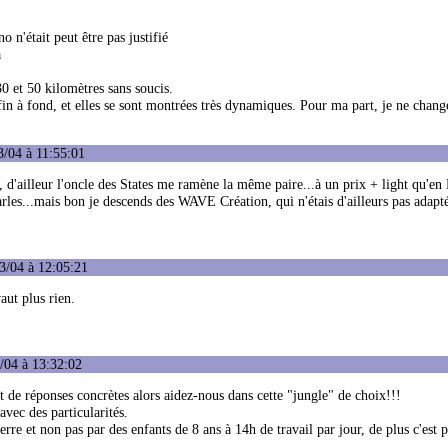
 n'était peut être pas justifié
a
 30 et 50 kilomètres sans soucis.
fin à fond, et elles se sont montrées très dynamiques. Pour ma part, je ne chang
3/04 à 11:55:01
t, d'ailleur l'oncle des States me ramène la même paire...à un prix + light qu'en 
 parles...mais bon je descends des WAVE Création, qui n'étais d'ailleurs pas adap
3/04 à 12:05:21
aut plus rien.
/04 à 13:32:02
t de réponses concrètes alors aidez-nous dans cette "jungle" de choix!!!
vec des particularités.
rre et non pas par des enfants de 8 ans à 14h de travail par jour, de plus c'est 