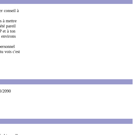
r conseil à
s à mettre
été pareil
P et à ton
s environs
personnel
u vois c'est
80/2090