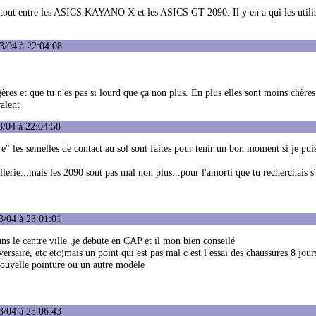
surtout entre les ASICS KAYANO X et les ASICS GT 2090. Il y en a qui les utili
3/04 à 22:04:08
gères et que tu n'es pas si lourd que ça non plus. En plus elles sont moins chères
alent
3/04 à 22:04:58
re" les semelles de contact au sol sont faites pour tenir un bon moment si je pui
lerie...mais les 2090 sont pas mal non plus...pour l'amorti que tu recherchais s
3/04 à 23:01:01
ns le centre ville ,je debute en CAP et il mon bien conseilé
iversaire, etc etc)mais un point qui est pas mal c est l essai des chaussures 8 jour
nouvelle pointure ou un autre modèle
3/04 à 23:06:43