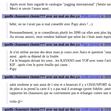
Après avoir bien regardé le catalogue "jogging international" j'hésite 
Merci et savoir l'usure aussi...
quelle chaussure choisir??? avec un mal au dos
par
Pil06 (invité)
le 10/0
héhé, on ne t'avait pas si mal conseillé avec Papy alors ! ;-)
Personnellement, je te conseillerais plutôt les 2090 car elles sont plus lé
Au niveau amorti, mon vendeur habituel que selon lui c'était assez équiv
quelle chaussure choisir??? avec un mal au dos
par
Papy (invité)
le 10/0
Je n'en utilise aucune des deux mais je cours avec Asics et question "usu
aussi...après sa dépend de ta foulée.
J'ai le bouquin devant les yeux...les KAYANO sont TOP avec toute l'artil
KIF...après s'est le porte feuille qui cause...
Papy
quelle chaussure choisir??? avec un mal au dos
par
ric60 (invité)
le 10/0
salut ooohisse je suis aussi de l oise et a beauvais il y a CHAUSPORT da
de plus si tu prend la carte il y a pas mal d avantage (point fidelite ,ann
rapportes les chaussures qui ne conviennent pas et échanger contre une 
voila @+
quelle chaussure choisir??? avec un mal au dos
par
ric60 (invité)
le 15/0