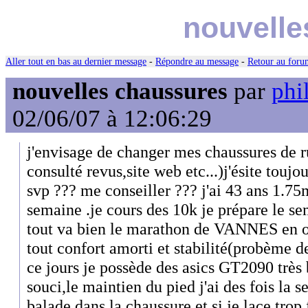
nouvelle
Aller tout en bas au dernier message
-
Répondre au message
-
Retour au forum
nouvelles chaussures
par
phi
02/06/07 à 12:06:29
j'envisage de changer mes chaussures de r
consulté revus,site web etc...)j'ésite touj
svp ??? me conseiller ??? j'ai 43 ans 1.75m
semaine .je cours des 10k je prépare le s
tout va bien le marathon de VANNES en o
tout confort amorti et stabilité(probème 
ce jours je possède des asics GT2090 très
souci,le maintien du pied j'ai des fois la s
balade dans la chaussure et si je lace trop f