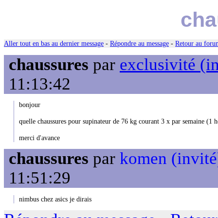
cha
Aller tout en bas au dernier message
-
Répondre au message
-
Retour au forum
chaussures
par
exclusivité (i
11:13:42
bonjour
quelle chaussures pour supinateur de 76 kg courant 3 x par semaine (1 
merci d'avance
chaussures
par
komen (invité
11:51:29
nimbus chez asics je dirais