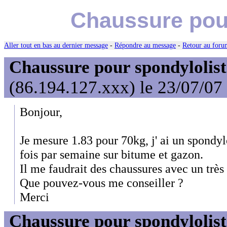
Chaussure pour
Aller tout en bas au dernier message
-
Répondre au message
-
Retour au forum
Chaussure pour spondylolist
(86.194.127.xxx) le 23/07/07
Bonjour,
Je mesure 1.83 pour 70kg, j' ai un spondylo
fois par semaine sur bitume et gazon.
Il me faudrait des chaussures avec un très
Que pouvez-vous me conseiller ?
Merci
Chaussure pour spondylolist