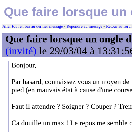
Que faire lorsque un
Aller tout en bas au dernier message
-
Répondre au message
-
Retour au forum
Que faire lorsque un ongle d
(invité)
le 29/03/04 à 13:31:5
Bonjour,
Par hasard, connaissez vous un moyen de 
pied (en mauvais état à cause d'une course
Faut il attendre ? Soigner ? Couper ? Trem
Ca douille un max ! Le repos me semble ob