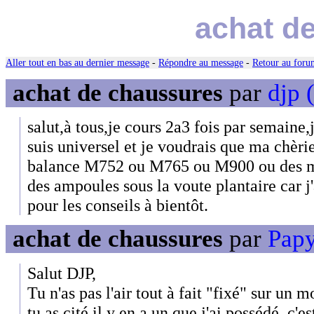
achat d
Aller tout en bas au dernier message
-
Répondre au message
-
Retour au forum
achat de chaussures
par
djp 
salut,à tous,je cours 2a3 fois par semain
suis universel et je voudrais que ma chèri
balance M752 ou M765 ou M900 ou des mi
des ampoules sous la voute plantaire car j'
pour les conseils à bientôt.
achat de chaussures
par
Papy
Salut DJP,
Tu n'as pas l'air tout à fait "fixé" sur un
tu as cité il y en a un que j'ai possédé, c