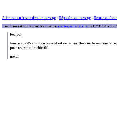
Aller tout en bas au dernier message
-
Répondre au message
-
Retour au forum
semi marathon auray /vannes
par
marie-pierre (invité)
le 07/04/04 à 15:0
bonjour,
femmes de 45 ans,m'on objectif est de reussir 2hoo sur le semi-maratho
pour reussir mon objectif.
merci