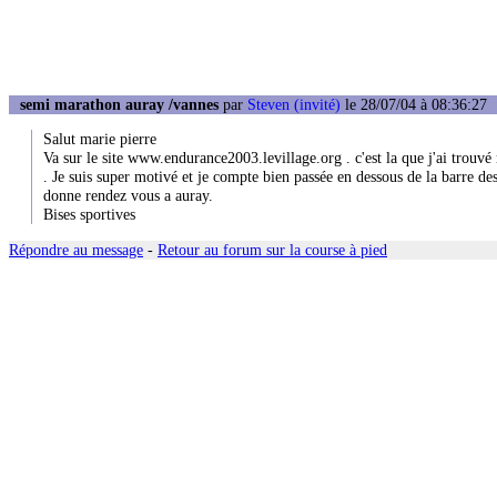
semi marathon auray /vannes
par
Steven (invité)
le 28/07/04 à 08:36:27
Salut marie pierre
Va sur le site www.endurance2003.levillage.org . c'est la que j'ai trou
. Je suis super motivé et je compte bien passée en dessous de la barre des
donne rendez vous a auray.
Bises sportives
Répondre au message
-
Retour au forum sur la course à pied