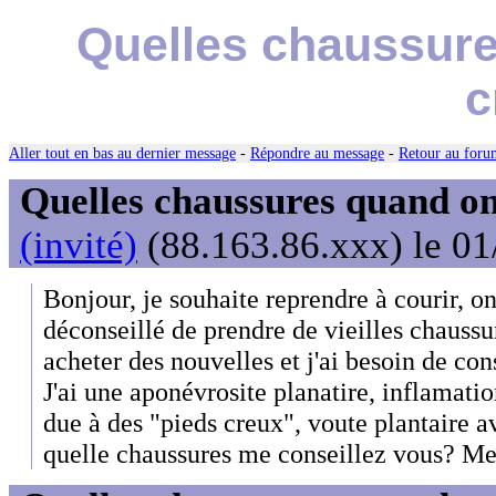
Quelles chaussure
c
Aller tout en bas au dernier message
-
Répondre au message
-
Retour au forum
Quelles chaussures quand on
(invité)
(88.163.86.xxx) le 01
Bonjour, je souhaite reprendre à courir, o
déconseillé de prendre de vieilles chaussu
acheter des nouvelles et j'ai besoin de cons
J'ai une aponévrosite planatire, inflamatio
due à des "pieds creux", voute plantaire 
quelle chaussures me conseillez vous? Me