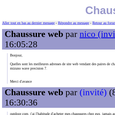
Chau
Aller tout en bas au dernier message
-
Répondre au message
-
Retour au forum
Chaussure web
par
nico (invi
16:05:28
Bonjour,
Quelles sont les meilleures adresses de site web vendant des paires de cha
mizuno wave precision 7.
Merci d'avance
Chaussure web
par
(invité)
(8
16:30:36
outdoor.com, j'ai l'habitude d'acheter mes chaussures chez eux, jamais 