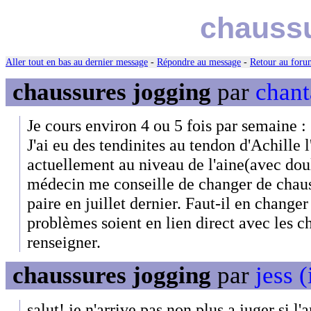
chaussu
Aller tout en bas au dernier message
-
Répondre au message
-
Retour au forum
chaussures jogging
par
chant
Je cours environ 4 ou 5 fois par semaine :
J'ai eu des tendinites au tendon d'Achille 
actuellement au niveau de l'aine(avec dou
médecin me conseille de changer de chauss
paire en juillet dernier. Faut-il en change
problèmes soient en lien direct avec les c
renseigner.
chaussures jogging
par
jess (
salut! je n'arrive pas non plus a juger si l