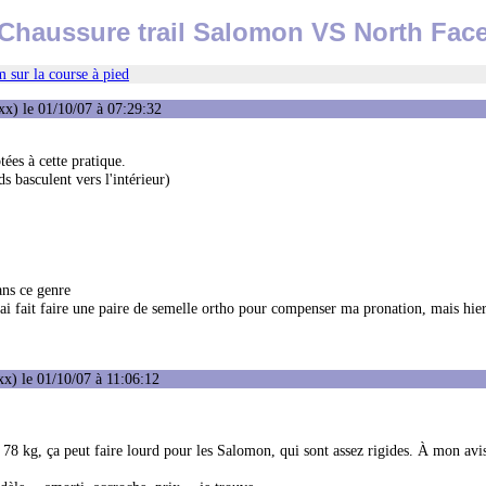
Chaussure trail Salomon VS North Fac
 sur la course à pied
x) le 01/10/07 à 07:29:32
tées à cette pratique.
s basculent vers l'intérieur)
ans ce genre
ai fait faire une paire de semelle ortho pour compenser ma pronation, mais hier
x) le 01/10/07 à 11:06:12
. 78 kg, ça peut faire lourd pour les Salomon, qui sont assez rigides. À mon av