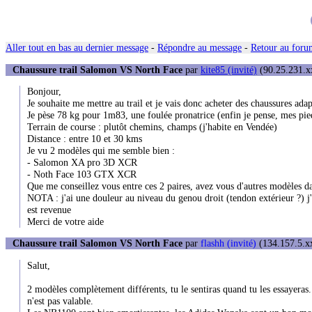
Aller tout en bas au dernier message
-
Répondre au message
-
Retour au forum
Chaussure trail Salomon VS North Face
par
kite85 (invité)
(90.25.231.xx
Bonjour,
Je souhaite me mettre au trail et je vais donc acheter des chaussures adap
Je pèse 78 kg pour 1m83, une foulée pronatrice (enfin je pense, mes pied
Terrain de course : plutôt chemins, champs (j'habite en Vendée)
Distance : entre 10 et 30 kms
Je vu 2 modèles qui me semble bien :
- Salomon XA pro 3D XCR
- Noth Face 103 GTX XCR
Que me conseillez vous entre ces 2 paires, avez vous d'autres modèles d
NOTA : j'ai une douleur au niveau du genou droit (tendon extérieur ?) j'
est revenue
Merci de votre aide
Chaussure trail Salomon VS North Face
par
flashh (invité)
(134.157.5.xx
Salut,
2 modèles complètement différents, tu le sentiras quand tu les essayeras
n'est pas valable.