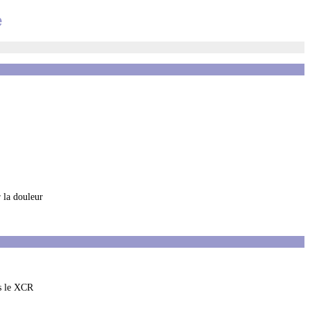
e
 la douleur
is le XCR