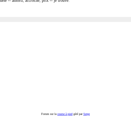
le -- amorti, accroche, prix -- je trouve.
Forum sur la
course à pied
géré par
Serge