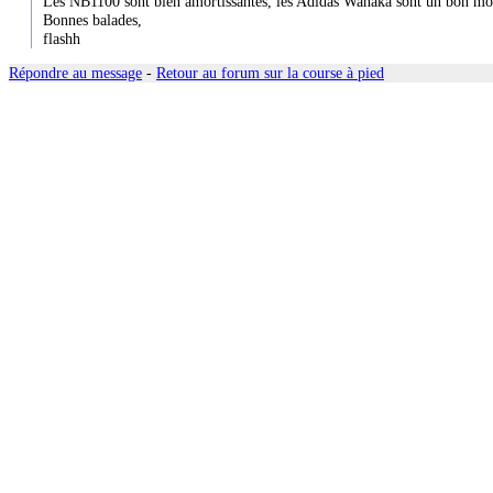
Les NB1100 sont bien amortissantes, les Adidas Wanaka sont un bon modè
Bonnes balades,
flashh
Répondre au message
-
Retour au forum sur la course à pied