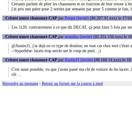
Certains parlent de plier les chaussures et en fonction de leur retour à l
j'ai pris une paire pour 2 sorties par semaine par pour 5 comme je fais, 
Critere usure chaussure CAP
par
Poopa (invité)
(86.207.91.xxx) le 17/10
Les 1120, contrairement à ce que dit DECAT, çà peut faire 5 fois par se
Critere usure chaussure CAP
par
acmalko (invité)
(82.251.156.xxx) le 18
@Austin11, j'ai dejà eu ce type de douleur, en tout cas chez moi c'était u
->hypothèse: lacets trop serrés sur le coup de pied...;)
Critere usure chaussure CAP
par
Austin11 (invité)
(88.160.14.xxx) le 18/
C'est aussi possible, vu que j'avais passé ma clé de voiture ds les lacets
clé....
Répondre au message
-
Retour au forum sur la course à pied