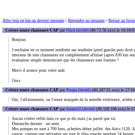
Aller tout en bas au dernier message
-
Répondre au message
-
Retour au forum
Critere usure chaussure CAP
par
Oura (invité)
(86.72.50.xxx) le 16/10/0
Bonjour,
J enchaine en ce moment tendinite sur tendinite (pied gauche puis droit pu
interieur de mes chaussures est completement affaissé (apres 830 km seulem
evaluation simple demontrant que les chaussures sont foutues ?
Merci d avance pour votre aide
Oura
Critere usure chaussure CAP
par
Poopa (invité)
(86.207.91.xxx) le 17/10
Oui, l'affaissement, ou l'usure marquée de la semelle extérieure, achète 
Critere usure chaussure CAP
par
Austin11 (invité)
(80.118.108.xxx) le 17
Aucun critère refilé dans ce que je dis mais j'ai pareil que toi.
Dimanche dernier : un semi.
Mes pompes en sont à 700 kms, achetées debut juillet. des Asics 1120. A
course, comme une périostite sur tout le tibia gauche pendant 24 heures