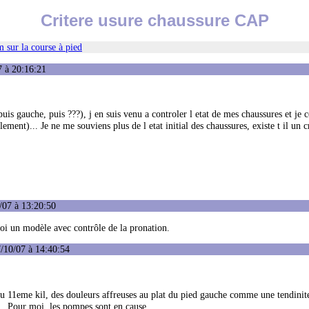
Critere usure chaussure CAP
 sur la course à pied
7 à 20:16:21
is gauche, puis ???), j en suis venu a controler l etat de mes chaussures et je c
ent)... Je ne me souviens plus de l etat initial des chaussures, existe t il un c
/07 à 13:20:50
toi un modèle avec contrôle de la pronation.
/10/07 à 14:40:54
u 11eme kil, des douleurs affreuses au plat du pied gauche comme une tendinite
... Pour moi, les pompes sont en cause.