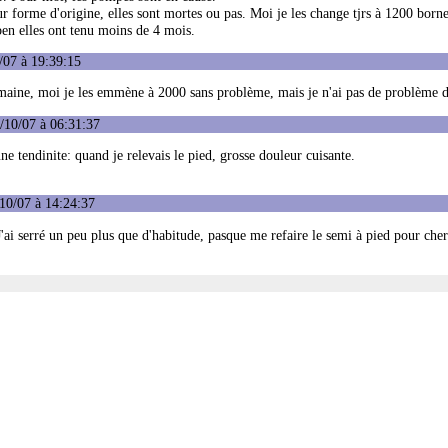
eur forme d'origine, elles sont mortes ou pas. Moi je les change tjrs à 1200 borne
ben elles ont tenu moins de 4 mois.
/07 à 19:39:15
maine, moi je les emmène à 2000 sans problème, mais je n'ai pas de problème d
/10/07 à 06:31:37
ne tendinite: quand je relevais le pied, grosse douleur cuisante.
10/07 à 14:24:37
. J'ai serré un peu plus que d'habitude, pasque me refaire le semi à pied pour cher