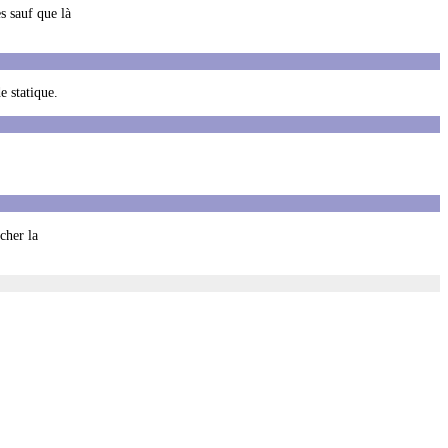
s sauf que là
e statique.
cher la