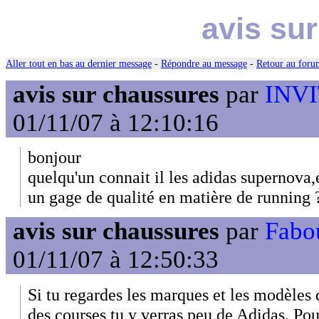
avis su
Aller tout en bas au dernier message
-
Répondre au message
-
Retour au forum
avis sur chaussures
par
INVIT
01/11/07 à 12:10:16
bonjour
quelqu'un connait il les adidas supernova,
un gage de qualité en matière de running 
avis sur chaussures
par
Fabo
01/11/07 à 12:50:33
Si tu regardes les marques et les modèles 
des courses tu y verras peu de Adidas. Pour