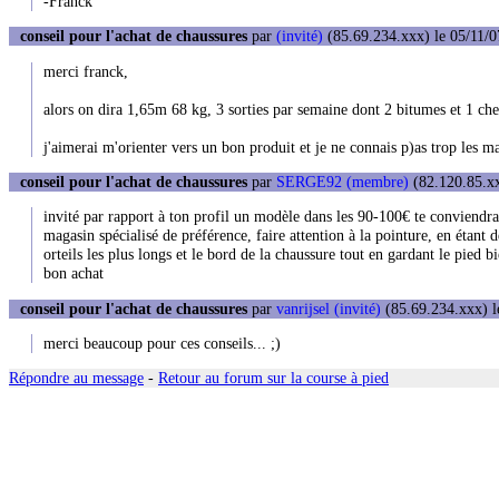
-Franck
conseil pour l'achat de chaussures
par
(invité)
(85.69.234.xxx) le 05/11/0
merci franck,
alors on dira 1,65m 68 kg, 3 sorties par semaine dont 2 bitumes et 1 che
j'aimerai m'orienter vers un bon produit et je ne connais p)as trop les mag
conseil pour l'achat de chaussures
par
SERGE92 (membre)
(82.120.85.xx
invité par rapport à ton profil un modèle dans les 90-100€ te conviendr
magasin spécialisé de préférence, faire attention à la pointure, en éta
orteils les plus longs et le bord de la chaussure tout en gardant le pied b
bon achat
conseil pour l'achat de chaussures
par
vanrijsel (invité)
(85.69.234.xxx) l
merci beaucoup pour ces conseils... ;)
Répondre au message
-
Retour au forum sur la course à pied