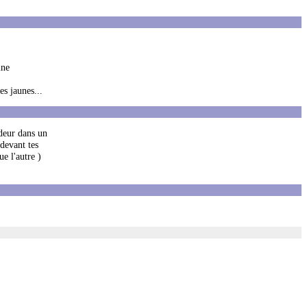
ine
es jaunes...
ndeur dans un
devant tes
ue l'autre )