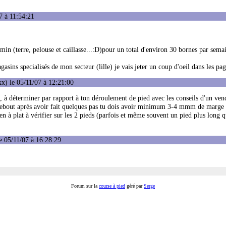
7 à 11:54:21
min (terre, pelouse et caillasse...:D)pour un total d'environ 30 bornes par sema
asins specialisés de mon secteur (lille) je vais jeter un coup d'oeil dans les pag
x) le 05/11/07 à 12:21:00
a, à déterminer par rapport à ton déroulement de pied avec les conseils d'un ve
nt debout après avoir fait quelques pas tu dois avoir minimum 3-4 mmm de marge 
ien à plat à vérifier sur les 2 pieds (parfois et même souvent un pied plus long q
e 05/11/07 à 16:28:29
Forum sur la
course à pied
géré par
Serge