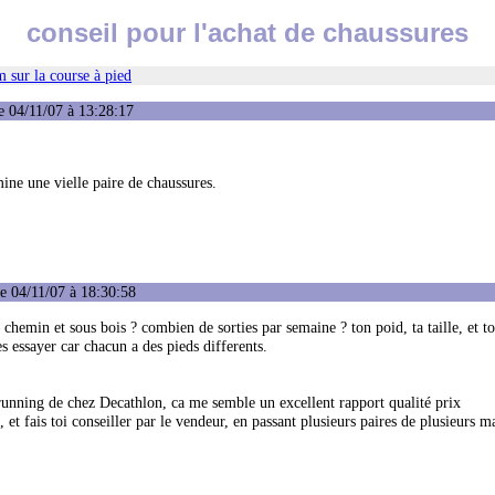
conseil pour l'achat de chaussures
 sur la course à pied
e 04/11/07 à 13:28:17
mine une vielle paire de chaussures.
e 04/11/07 à 18:30:58
e, chemin et sous bois ? combien de sorties par semaine ? ton poid, ta taille, et 
les essayer car chacun a des pieds differents.
 running de chez Decathlon, ca me semble un excellent rapport qualité prix
 et fais toi conseiller par le vendeur, en passant plusieurs paires de plusieurs 