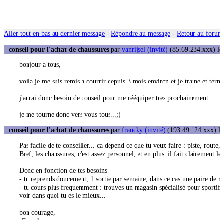
Aller tout en bas au dernier message
-
Répondre au message
-
Retour au forum
conseil pour l'achat de chaussures
par
vanrijsel (invité)
(85.69.234.xxx) l
bonjour a tous,
voila je me suis remis a courrir depuis 3 mois environ et je traine et ter
j'aurai donc besoin de conseil pour me rééquiper tres prochainement.
je me tourne donc vers vous tous...;)
conseil pour l'achat de chaussures
par
francky (invité)
(193.49.124.xxx) l
Pas facile de te conseiller... ca depend ce que tu veux faire : piste, rout
Bref, les chaussures, c'est assez personnel, et en plus, il fait clairement 
Donc en fonction de tes besoins :
- tu reprends doucement, 1 sortie par semaine, dans ce cas une paire de
- tu cours plus frequemment : trouves un magasin spécialisé pour sportif,
voir dans quoi tu es le mieux...
bon courage,