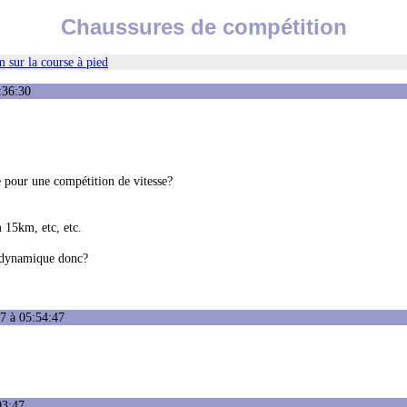
Chaussures de compétition
 sur la course à pied
:36:30
ne pour une compétition de vitesse?
15km, etc, etc.
us dynamique donc?
7 à 05:54:47
03:47