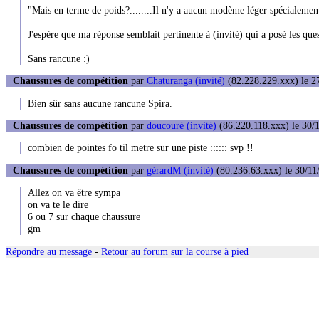
"Mais en terme de poids?........Il n'y a aucun modème léger spécialeme
J'espère que ma réponse semblait pertinente à (invité) qui a posé les ques
Sans rancune :)
Chaussures de compétition
par
Chaturanga (invité)
(82.228.229.xxx) le 27
Bien sûr sans aucune rancune Spira.
Chaussures de compétition
par
doucouré (invité)
(86.220.118.xxx) le 30/1
combien de pointes fo til metre sur une piste :::::: svp !!
Chaussures de compétition
par
gérardM (invité)
(80.236.63.xxx) le 30/11
Allez on va être sympa
on va te le dire
6 ou 7 sur chaque chaussure
gm
Répondre au message
-
Retour au forum sur la course à pied