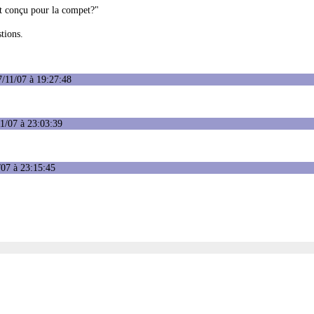
nt conçu pour la compet?"
tions.
/11/07 à 19:27:48
1/07 à 23:03:39
/07 à 23:15:45