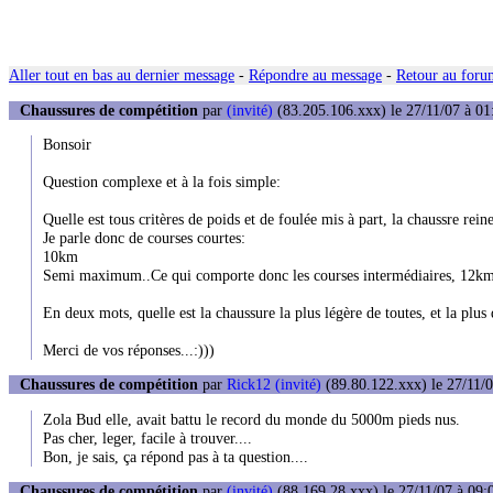
Aller tout en bas au dernier message
-
Répondre au message
-
Retour au forum
Chaussures de compétition
par
(invité)
(83.205.106.xxx) le 27/11/07 à 01
Bonsoir
Question complexe et à la fois simple:
Quelle est tous critères de poids et de foulée mis à part, la chaussre rei
Je parle donc de courses courtes:
10km
Semi maximum..Ce qui comporte donc les courses intermédiaires, 12km 
En deux mots, quelle est la chaussure la plus légère de toutes, et la pl
Merci de vos réponses...:)))
Chaussures de compétition
par
Rick12 (invité)
(89.80.122.xxx) le 27/11/0
Zola Bud elle, avait battu le record du monde du 5000m pieds nus.
Pas cher, leger, facile à trouver....
Bon, je sais, ça répond pas à ta question....
Chaussures de compétition
par
(invité)
(88.169.28.xxx) le 27/11/07 à 09: