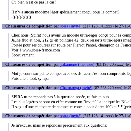
Ou bien n'est ce pas la cas?
Il n'y a aucun modème léger spécialement conçu pour la compet?
:(((((((((((((
Chaussures de compétition
par
spira (invité)
(217.128.141.xxx) le 27/11/0
Chez nous (Spira) nous avons un modèle ultra-leger conçu pour la compé
Jaune fluo et noir, 212 gr en pointure 42, deux ressorts ultra-legers int
Portée pour ses courses sur route par Pierrot Pantel, champion de France
Voir à www.spira-france.com
Sportivement
Chaussures de compétition
par
yakamoné (membre)
(83.195.205.xxx) le 
Moi je cours sur petite compet avec des ds racer,c'est bon compromis lége
Puis elle a look sympa
Chaussures de compétition
par
Chaturanga (invité)
(82.228.229.xxx) le 27
SPIRA tu ne reponds pas à la question posée, tu fais ta pub.
Les plus legères se sont en effet comme un "invité" l'a indiqué les Nik
Il s'agit d'une chaussure de compet et conçue pour durer 100km !!!!(pr
Chaussures de compétition
par
spira (invité)
(217.128.141.xxx) le 27/11/0
Je m'excuse, mais je répondais précisément aux questions: