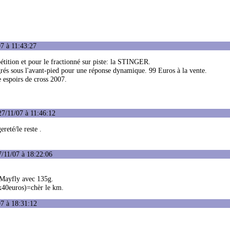
7 à 11:43:27
tition et pour le fractionné sur piste: la STINGER.
egrés sous l'avant-pied pour une réponse dynamique. 99 Euros à la vente.
 espoirs de cross 2007.
27/11/07 à 11:46:12
reté/le reste .
/11/07 à 18:22:06
e Mayfly avec 135g.
ix40euros)=chèr le km.
7 à 18:31:12