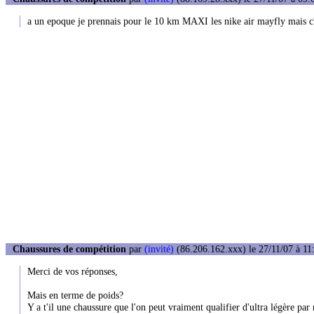
a un epoque je prennais pour le 10 km MAXI les nike air mayfly mais c'es
Chaussures de compétition
par
(invité)
(86.206.162.xxx) le 27/11/07 à 11
Merci de vos réponses,
Mais en terme de poids?
Y a t'il une chaussure que l'on peut vraiment qualifier d'ultra légère par