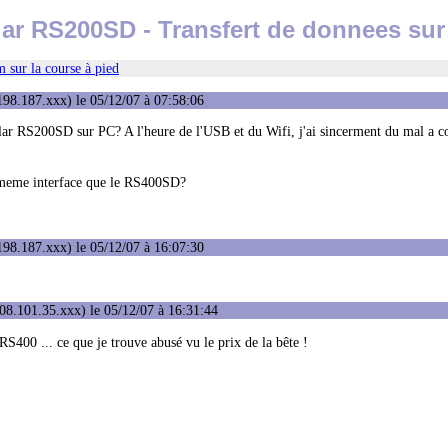
ar RS200SD - Transfert de donnees su
 sur la course à pied
98.187.xxx) le 05/12/07 à 07:58:06
lar RS200SD sur PC? A l'heure de l'USB et du Wifi, j'ai sincerment du mal a 
a meme interface que le RS400SD?
98.187.xxx) le 05/12/07 à 16:07:30
08.101.35.xxx) le 05/12/07 à 16:31:44
 RS400 ... ce que je trouve abusé vu le prix de la bête !