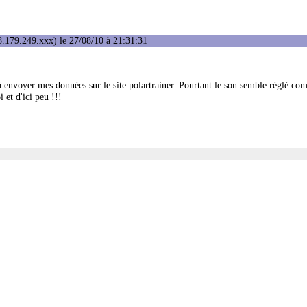
.179.249.xxx) le 27/08/10 à 21:31:31
s à envoyer mes données sur le site polartrainer. Pourtant le son semble réglé com
 et d'ici peu !!!