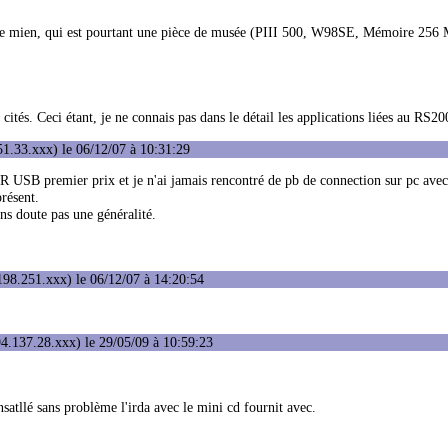
as le mien, qui est pourtant une pièce de musée (PIII 500, W98SE, Mémoire 25
 cités. Ceci étant, je ne connais pas dans le détail les applications liées au RS20
1.33.xxx) le 06/12/07 à 10:31:29
IR USB premier prix et je n'ai jamais rencontré de pb de connection sur pc ave
présent.
sans doute pas une généralité.
98.251.xxx) le 06/12/07 à 14:20:54
4.137.28.xxx) le 29/05/09 à 10:59:23
nsatllé sans problème l'irda avec le mini cd fournit avec.