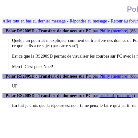
Pol
Aller tout en bas au dernier message
-
Répondre au message
-
Retour au forum
Polar RS200SD - Transfert de donnees sur PC
par
Philly (membre)
(86.1
Quelqu'un pourrait m'expliquer comment on transfere des donnes du Po
ce que je lis a ce sujet (par carte son?).
Est ce que la RS200SD permet de visualiser les courbes sur PC avec l
Merci. C'est pour Noel!
Polar RS200SD - Transfert de donnees sur PC
par
Philly (membre)
(86.1
UP
Polar RS200SD - Transfert de donnees sur PC
par
truc2ouf (membre)
(2
En fait je crois que la réponse est non, tu ne peux le faire qu'à partir du