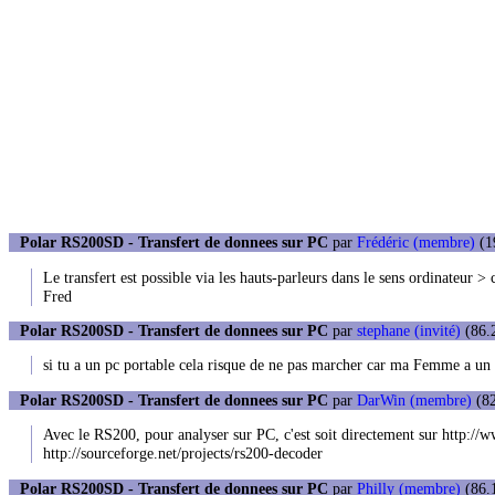
Polar RS200SD - Transfert de donnees sur PC
par
Frédéric (membre)
(1
Le transfert est possible via les hauts-parleurs dans le sens ordinateur >
Fred
Polar RS200SD - Transfert de donnees sur PC
par
stephane (invité)
(86.2
si tu a un pc portable cela risque de ne pas marcher car ma Femme a un
Polar RS200SD - Transfert de donnees sur PC
par
DarWin (membre)
(82
Avec le RS200, pour analyser sur PC, c'est soit directement sur http://ww
http://sourceforge.net/projects/rs200-decoder
Polar RS200SD - Transfert de donnees sur PC
par
Philly (membre)
(86.1