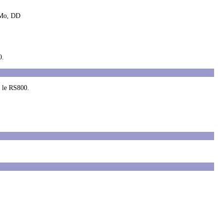
6 Mo, DD
0.
c le RS800.