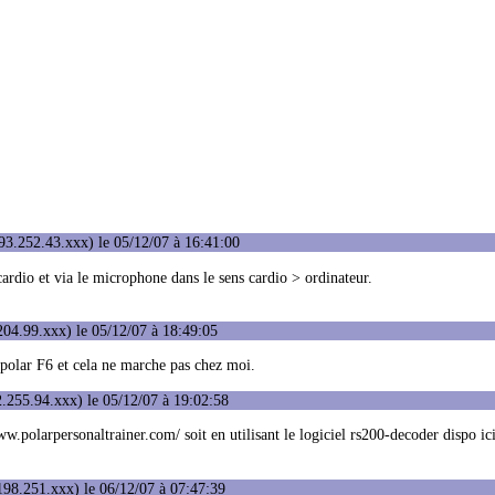
93.252.43.xxx) le 05/12/07 à 16:41:00
 cardio et via le microphone dans le sens cardio > ordinateur.
04.99.xxx) le 05/12/07 à 18:49:05
 polar F6 et cela ne marche pas chez moi.
.255.94.xxx) le 05/12/07 à 19:02:58
w.polarpersonaltrainer.com/ soit en utilisant le logiciel rs200-decoder dispo ic
98.251.xxx) le 06/12/07 à 07:47:39