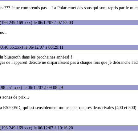
hone??? Je ne comprends pas... La Polar emet des sons qui sont repris par le mic
(193.249.169.xxx) le 06/12/07 à 07:53:03
us...
0.46.36.xxx) le 06/12/07 à 08:29:11
du bluetooth dans les prochaines années!!!!
es de l'appareil détecté ne disparaissent pas à chaque fois que je débranche l'ad
98.251.xxx) le 06/12/07 à 09:08:29
s zones de prix...
ec la RS200SD, qui est sensiblement moins cher que ses deux rivales (400 et 800).
(193.249.169.xxx) le 06/12/07 à 10:16:20