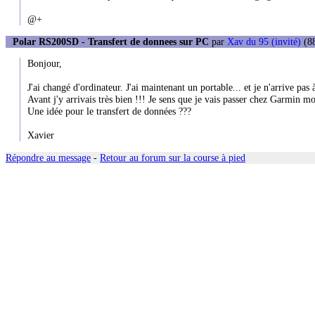
@+
Polar RS200SD - Transfert de donnees sur PC
par
Xav du 95 (invité)
(88
Bonjour,
J'ai changé d'ordinateur. J'ai maintenant un portable... et je n'arrive pa
Avant j'y arrivais très bien !!! Je sens que je vais passer chez Garmin moi
Une idée pour le transfert de données ???
Xavier
Répondre au message
-
Retour au forum sur la course à pied