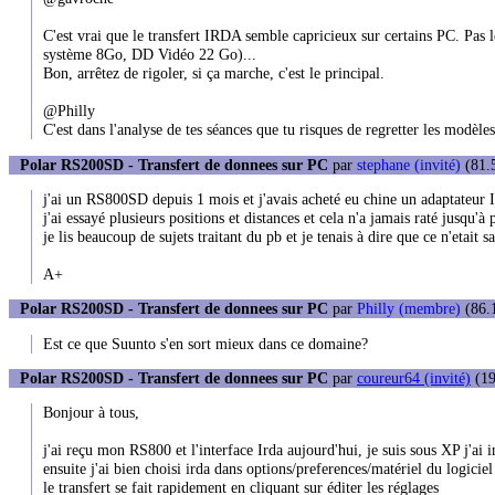
C'est vrai que le transfert IRDA semble capricieux sur certains PC. P
système 8Go, DD Vidéo 22 Go)...
Bon, arrêtez de rigoler, si ça marche, c'est le principal.
@Philly
C'est dans l'analyse de tes séances que tu risques de regretter les modèles
Polar RS200SD - Transfert de donnees sur PC
par
stephane (invité)
(81.5
j'ai un RS800SD depuis 1 mois et j'avais acheté eu chine un adaptateur 
j'ai essayé plusieurs positions et distances et cela n'a jamais raté jusqu'à 
je lis beaucoup de sujets traitant du pb et je tenais à dire que ce n'etait 
A+
Polar RS200SD - Transfert de donnees sur PC
par
Philly (membre)
(86.1
Est ce que Suunto s'en sort mieux dans ce domaine?
Polar RS200SD - Transfert de donnees sur PC
par
coureur64 (invité)
(19
Bonjour à tous,
j'ai reçu mon RS800 et l'interface Irda aujourd'hui, je suis sous XP j'ai i
ensuite j'ai bien choisi irda dans options/preferences/matériel du logiciel
le transfert se fait rapidement en cliquant sur éditer les réglages