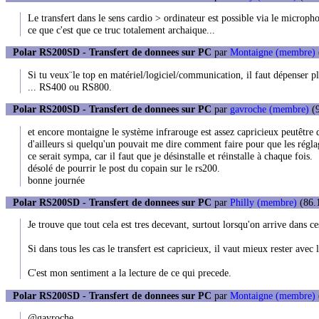
Le transfert dans le sens cardio > ordinateur est possible via le microp
ce que c'est que ce truc totalement archaique...
Polar RS200SD - Transfert de donnees sur PC
par
Montaigne (membre)
Si tu veux¨le top en matériel/logiciel/communication, il faut dépenser pl
... RS400 ou RS800.
Polar RS200SD - Transfert de donnees sur PC
par
gavroche (membre)
(9
et encore montaigne le système infrarouge est assez capricieux peutêtre 
d'ailleurs si quelqu'un pouvait me dire comment faire pour que les réglag
ce serait sympa, car il faut que je désinstalle et réinstalle à chaque fois.
désolé de pourrir le post du copain sur le rs200.
bonne journée
Polar RS200SD - Transfert de donnees sur PC
par
Philly (membre)
(86.1
Je trouve que tout cela est tres decevant, surtout lorsqu'on arrive dans ce
Si dans tous les cas le transfert est capricieux, il vaut mieux rester av
C'est mon sentiment a la lecture de ce qui precede.
Polar RS200SD - Transfert de donnees sur PC
par
Montaigne (membre)
@gavroche