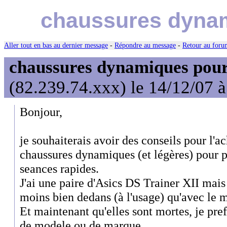
chaussures dynam
Aller tout en bas au dernier message
-
Répondre au message
-
Retour au forum
chaussures dynamiques pour
(82.239.74.xxx) le 14/12/07 
Bonjour,
je souhaiterais avoir des conseils pour l'a
chaussures dynamiques (et légères) pour
seances rapides.
J'ai une paire d'Asics DS Trainer XII mai
moins bien dedans (à l'usage) qu'avec le 
Et maintenant qu'elles sont mortes, je pre
de modele ou de marque.