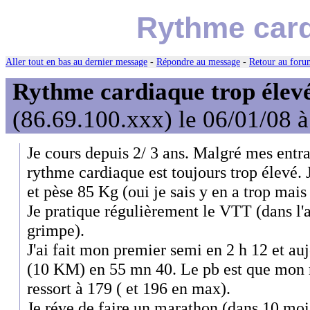
Rythme card
Aller tout en bas au dernier message
-
Répondre au message
-
Retour au forum
Rythme cardiaque trop élev
(86.69.100.xxx) le 06/01/08 
Je cours depuis 2/ 3 ans. Malgré mes entr
rythme cardiaque est toujours trop élevé. 
et pèse 85 Kg (oui je sais y en a trop mai
Je pratique régulièrement le VTT (dans l'a
grimpe).
J'ai fait mon premier semi en 2 h 12 et au
(10 KM) en 55 mn 40. Le pb est que mon
ressort à 179 ( et 196 en max).
Je réve de faire un marathon (dans 10 mois