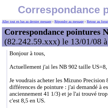
Correspondance p
Aller tout en bas au dernier message
-
Répondre au message
-
Retour au forum
Correspondance pointures 
(82.242.59.xxx) le 13/01/08 
Bonjour à tous,
Actuellement j'ai les NB 902 taille US=
Je voudrais acheter les Mizuno Precision 8 
différences de pointure : j'ai demandé à es
anciennement 41 1/3) et je l'ai trouvé tr
c'est 8,5 en US.