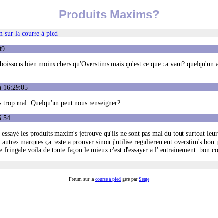
Produits Maxims?
 sur la course à pied
09
 boissons bien moins chers qu'Overstims mais qu'est ce que ca vaut? quelqu'un a
à 16:29:05
as trop mal. Quelqu'un peut nous renseigner?
5:54
a essayé les produits maxim's jetrouve qu'ils ne sont pas mal du tout surtout leur
 autres marques ça reste a prouver sinon j'utilise regulierement overstim's bon 
e fringale voila.de toute façon le mieux c'est d'essayer a l' entrainement .bon c
Forum sur la
course à pied
géré par
Serge