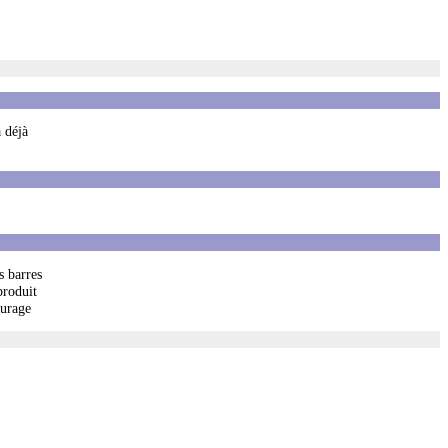
 déjà
s barres
produit
ourage