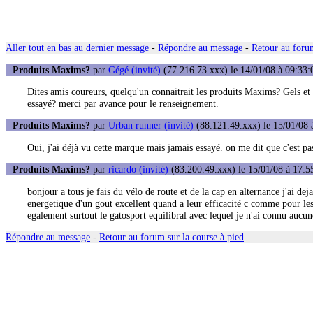
Aller tout en bas au dernier message
-
Répondre au message
-
Retour au forum
Produits Maxims?
par
Gégé (invité)
(77.216.73.xxx) le 14/01/08 à 09:33:
Dites amis coureurs, quelqu'un connaitrait les produits Maxims? Gels et
essayé? merci par avance pour le renseignement.
Produits Maxims?
par
Urban runner (invité)
(88.121.49.xxx) le 15/01/08 
Oui, j'ai déjà vu cette marque mais jamais essayé. on me dit que c'est p
Produits Maxims?
par
ricardo (invité)
(83.200.49.xxx) le 15/01/08 à 17:5
bonjour a tous je fais du vélo de route et de la cap en alternance j'ai dej
energetique d'un gout excellent quand a leur efficacité c comme pour les
egalement surtout le gatosport equilibral avec lequel je n'ai connu aucun
Répondre au message
-
Retour au forum sur la course à pied