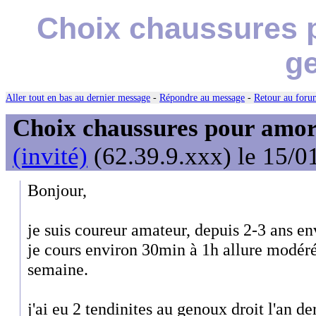
Choix chaussures p
g
Aller tout en bas au dernier message
-
Répondre au message
-
Retour au forum
Choix chaussures pour amor
(invité)
(62.39.9.xxx) le 15/0
Bonjour,
je suis coureur amateur, depuis 2-3 ans en
je cours environ 30min à 1h allure modér
semaine.
j'ai eu 2 tendinites au genoux droit l'an de