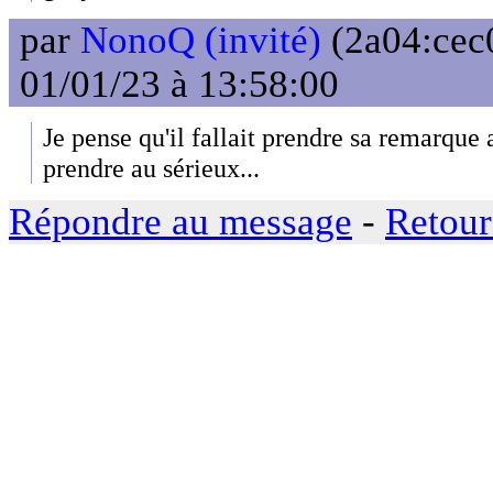
par
NonoQ (invité)
(2a04:cec
01/01/23 à 13:58:00
Je pense qu'il fallait prendre sa remarque 
prendre au sérieux...
Répondre au message
-
Retour