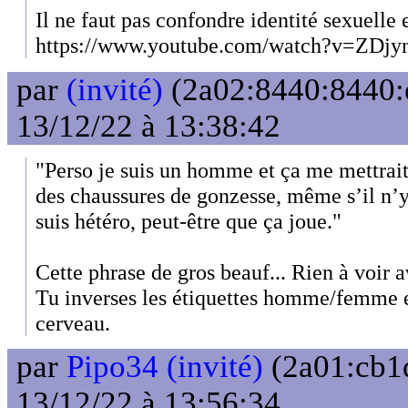
Il ne faut pas confondre identité sexuelle e
https://www.youtube.com/watch?v=ZD
par
(invité)
(2a02:8440:8440:e
13/12/22 à 13:38:42
"Perso je suis un homme et ça me mettrait
des chaussures de gonzesse, même s’il n’y
suis hétéro, peut-être que ça joue."
Cette phrase de gros beauf... Rien à voir 
Tu inverses les étiquettes homme/femme e
cerveau.
par
Pipo34 (invité)
(2a01:cb1d
13/12/22 à 13:56:34