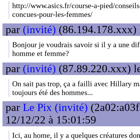
http://www.asics.fr/course-a-pied/conseil
concues-pour-les-femmes/
par
(invité)
(86.194.178.xxx) 
Bonjour je voudrais savoir si il y a une dif
homme et femme?
par
(invité)
(87.89.220.xxx) l
On sait pas trop, ça a failli avec Hillary m
toujours été des hommes...
par
Le Pix (invité)
(2a02:a03f
12/12/22 à 15:01:59
Ici, au home, il y a quelques créatures do