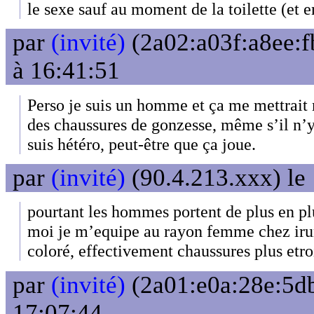
le sexe sauf au moment de la toilette (et en
par
(invité)
(2a02:a03f:a8ee:f
à 16:41:51
Perso je suis un homme et ça me mettrait 
des chaussures de gonzesse, même s’il n’y
suis hétéro, peut-être que ça joue.
par
(invité)
(90.4.213.xxx) le
pourtant les hommes portent de plus en plu
moi je m’equipe au rayon femme chez irun
coloré, effectivement chaussures plus etroi
par
(invité)
(2a01:e0a:28e:5db
17:07:44