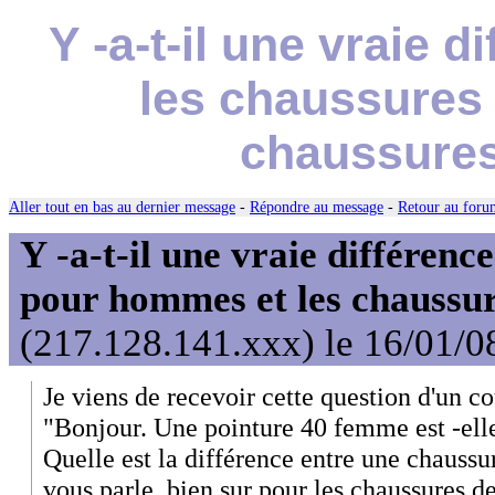
Y -a-t-il une vraie 
les chaussures
chaussure
Aller tout en bas au dernier message
-
Répondre au message
-
Retour au forum
Y -a-t-il une vraie différenc
pour hommes et les chaussu
(217.128.141.xxx) le 16/01/0
Je viens de recevoir cette question d'un co
"Bonjour. Une pointure 40 femme est -e
Quelle est la différence entre une chaus
vous parle ,bien sur pour les chaussures de