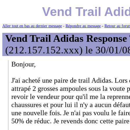
Vend Trail Ad
Aller tout en bas au dernier message
-
Répondre au message
-
Retour au forum
Vend Trail Adidas Response
(212.157.152.xxx) le 30/01/0
Bonjour,
J'ai acheté une paire de trail Adidas. Lors
attrapé 2 grosses ampoules sous la voute pl
revoir le vendeur pour qu'il me la reprenne
chaussures et pour lui il n'y a aucun défau
une nouvelle fois. Je n'ai pas voulu le fair
50% de réduc. Je revends donc cette paire