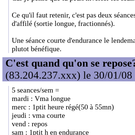
Ce qu'il faut retenir, c'est pas deux séanc
d'affilé (sortie longue, fractionnés).
Une séance courte d'endurance le lendemai
plutot bénéfique.
C'est quand qu'on se repose
(83.204.237.xxx) le 30/01/08
5 seances/sem =
mardi : Vma longue
merc : 1ptit heure régé(50 à 55mn)
jeudi : vma courte
vend : repos
sam : 1ptit h en endurance