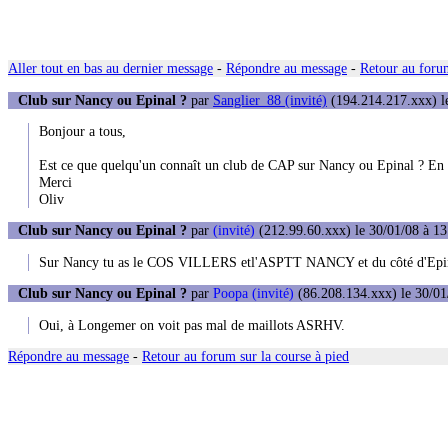
Aller tout en bas au dernier message
-
Répondre au message
-
Retour au forum
Club sur Nancy ou Epinal ?
par
Sanglier_88 (invité)
(194.214.217.xxx) le
Bonjour a tous,
Est ce que quelqu'un connaît un club de CAP sur Nancy ou Epinal ? En pa
Merci
Oliv
Club sur Nancy ou Epinal ?
par
(invité)
(212.99.60.xxx) le 30/01/08 à 13
Sur Nancy tu as le COS VILLERS etl'ASPTT NANCY et du côté d'Ep
Club sur Nancy ou Epinal ?
par
Poopa (invité)
(86.208.134.xxx) le 30/01
Oui, à Longemer on voit pas mal de maillots ASRHV.
Répondre au message
-
Retour au forum sur la course à pied