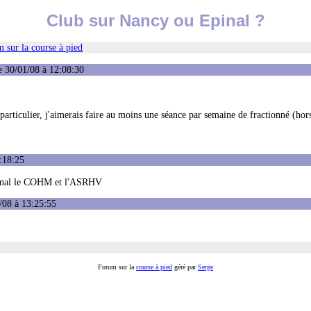
Club sur Nancy ou Epinal ?
 sur la course à pied
 30/01/08 à 12:08:30
rticulier, j'aimerais faire au moins une séance par semaine de fractionné (hor
:18:25
inal le COHM et l'ASRHV
/08 à 13:25:55
Forum sur la
course à pied
géré par
Serge