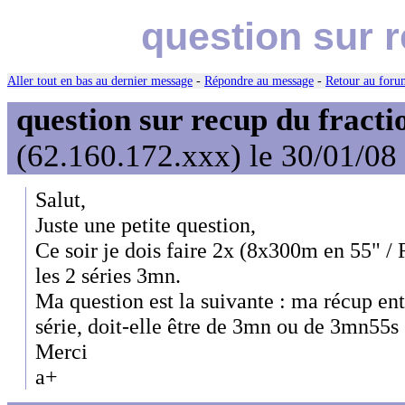
question sur 
Aller tout en bas au dernier message
-
Répondre au message
-
Retour au forum
question sur recup du fracti
(62.160.172.xxx) le 30/01/08
Salut,
Juste une petite question,
Ce soir je dois faire 2x (8x300m en 55" / 
les 2 séries 3mn.
Ma question est la suivante : ma récup ent
série, doit-elle être de 3mn ou de 3mn55s
Merci
a+