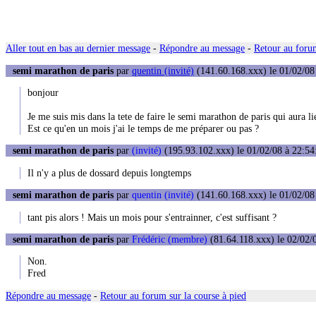
Aller tout en bas au dernier message
-
Répondre au message
-
Retour au forum
semi marathon de paris
par
quentin (invité)
(141.60.168.xxx) le 01/02/08
bonjour
Je me suis mis dans la tete de faire le semi marathon de paris qui aura li
Est ce qu'en un mois j'ai le temps de me préparer ou pas ?
semi marathon de paris
par
(invité)
(195.93.102.xxx) le 01/02/08 à 22:54
Il n'y a plus de dossard depuis longtemps
semi marathon de paris
par
quentin (invité)
(141.60.168.xxx) le 01/02/08
tant pis alors ! Mais un mois pour s'entrainner, c'est suffisant ?
semi marathon de paris
par
Frédéric (membre)
(81.64.118.xxx) le 02/02/
Non.
Fred
Répondre au message
-
Retour au forum sur la course à pied