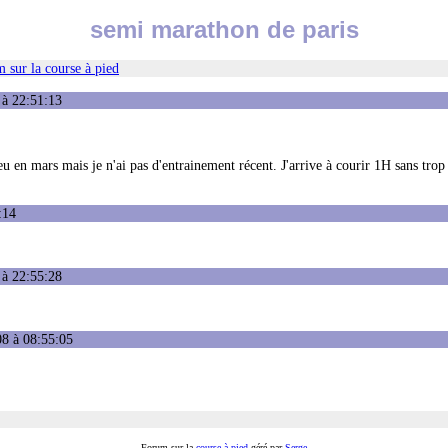
semi marathon de paris
 sur la course à pied
 à 22:51:13
eu en mars mais je n'ai pas d'entrainement récent. J'arrive à courir 1H sans trop
:14
 à 22:55:28
08 à 08:55:05
Forum sur la
course à pied
géré par
Serge