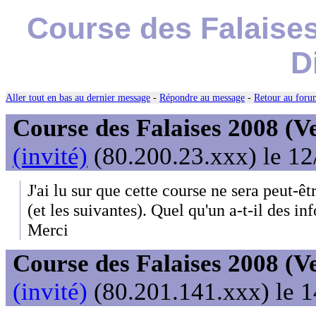
Course des Falaises
D
Aller tout en bas au dernier message
-
Répondre au message
-
Retour au forum
Course des Falaises 2008 (V
(invité)
(80.200.23.xxx) le 12
J'ai lu sur que cette course ne sera peut-ê
(et les suivantes). Quel qu'un a-t-il des in
Merci
Course des Falaises 2008 (V
(invité)
(80.201.141.xxx) le 1