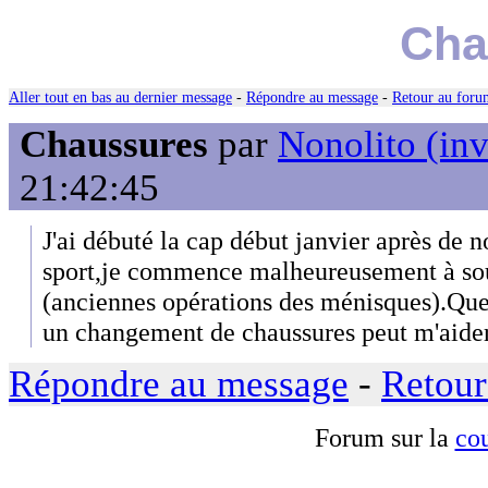
Cha
Aller tout en bas au dernier message
-
Répondre au message
-
Retour au forum
Chaussures
par
Nonolito (inv
21:42:45
J'ai débuté la cap début janvier après de
sport,je commence malheureusement à sou
(anciennes opérations des ménisques).Quel
un changement de chaussures peut m'aider 
Répondre au message
-
Retour
Forum sur la
cou