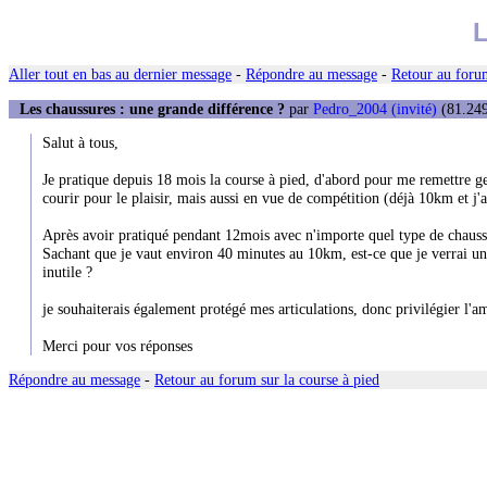
L
Aller tout en bas au dernier message
-
Répondre au message
-
Retour au forum
Les chaussures : une grande différence ?
par
Pedro_2004 (invité)
(81.249
Salut à tous,
Je pratique depuis 18 mois la course à pied, d'abord pour me remettre ge
courir pour le plaisir, mais aussi en vue de compétition (déjà 10km et j
Après avoir pratiqué pendant 12mois avec n'importe quel type de chaussu
Sachant que je vaut environ 40 minutes au 10km, est-ce que je verrai une
inutile ?
je souhaiterais également protégé mes articulations, donc privilégier l'am
Merci pour vos réponses
Répondre au message
-
Retour au forum sur la course à pied