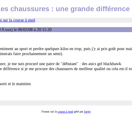
es chaussures : une grande différence
 sur la course à pied
.9.xxx) le 06/03/08 à 20:15:20
ntiment au sport et perdre quelques kilos en trop, puis j'y ai pris goût pour ma
'aimerais faire prochainement un semi).
re, je me suis procuré une paire de "débutant" : des asics gel blackhawk.
 différence si je me procure des chaussures de meilleur qualité ou cela est-il t
orti et le maintien.
Forum sur la
course à pied
géré par
Serge