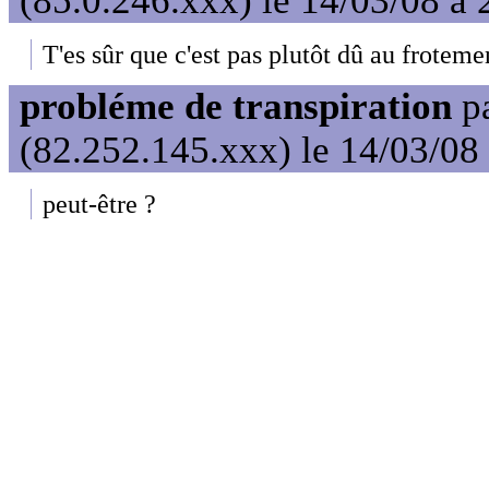
(85.0.246.xxx) le 14/03/08 à 
T'es sûr que c'est pas plutôt dû au froteme
probléme de transpiration
p
(82.252.145.xxx) le 14/03/08
peut-être ?