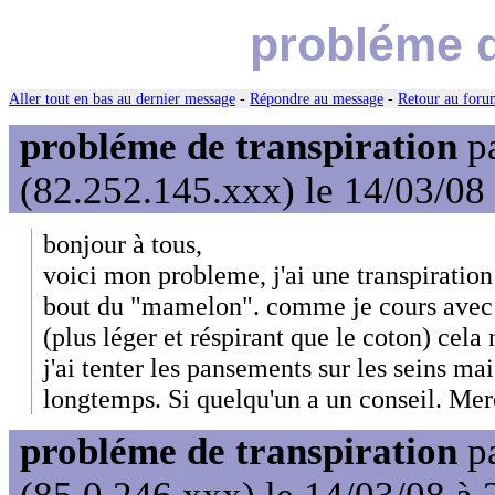
probléme d
Aller tout en bas au dernier message
-
Répondre au message
-
Retour au forum
probléme de transpiration
p
(82.252.145.xxx) le 14/03/08
bonjour à tous,
voici mon probleme, j'ai une transpiration 
bout du "mamelon". comme je cours avec 
(plus léger et réspirant que le coton) cela
j'ai tenter les pansements sur les seins mai
longtemps. Si quelqu'un a un conseil. Mer
probléme de transpiration
p