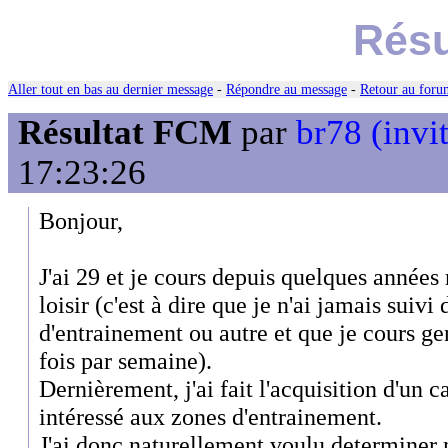
Résu
Aller tout en bas au dernier message
-
Répondre au message
-
Retour au forum
Résultat FCM
par
br78 (invi
17:23:26
Bonjour,
J'ai 29 et je cours depuis quelques années
loisir (c'est à dire que je n'ai jamais sui
d'entrainement ou autre et que je cours g
fois par semaine).
Dernièrement, j'ai fait l'acquisition d'un c
intéressé aux zones d'entrainement.
J'ai donc naturellement voulu determine