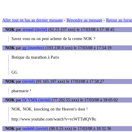
Aller tout en bas au dernier message
-
Répondre au message
-
Retour au forum
NOK
par
arnaud (invité)
(62.23.237.xxx) le 17/03/08 à 17:38:45
Savez vous ou on peut acheter de la creme NOK ?
NOK
par
gg (membre)
(193.238.8.xxx) le 17/03/08 à 17:54:19
Botique du marathon à Paris
GG
NOK
par
(invité)
(91.165.197.xxx) le 17/03/08 à 17:58:27
pharmacie !
NOK
par
Dr VMA (invité)
(77.202.55.xxx) le 17/03/08 à 18:05:02
NOK, NOK, knocking on the Heaven's doot !
http://www.youtube.com/watch?v=vcWTTs8QVRc
NOK
par
onde66 (invité)
(90.0.25.xxx) le 17/03/08 à 18:32:36