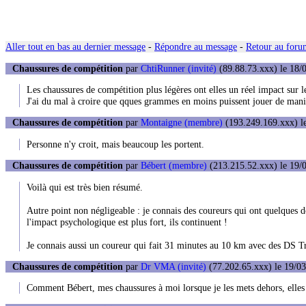
Aller tout en bas au dernier message
-
Répondre au message
-
Retour au forum
Chaussures de compétition
par
ChtiRunner (invité)
(89.88.73.xxx) le 18/
Les chaussures de compétition plus légères ont elles un réel impact sur l
J'ai du mal à croire que qques grammes en moins puissent jouer de mani
Chaussures de compétition
par
Montaigne (membre)
(193.249.169.xxx) le
Personne n'y croit, mais beaucoup les portent.
Chaussures de compétition
par
Bébert (membre)
(213.215.52.xxx) le 19/0
Voilà qui est très bien résumé.
Autre point non négligeable : je connais des coureurs qui ont quelques do
l'impact psychologique est plus fort, ils continuent !
Je connais aussi un coureur qui fait 31 minutes au 10 km avec des DS Tra
Chaussures de compétition
par
Dr VMA (invité)
(77.202.65.xxx) le 19/03
Comment Bébert, mes chaussures à moi lorsque je les mets dehors, elles s