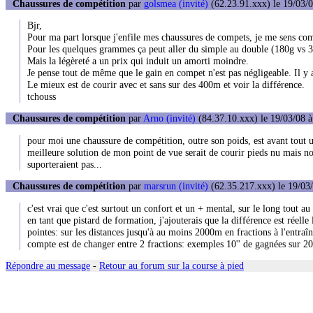
Chaussures de compétition
par
golsmea (invité)
(62.23.91.xxx) le 19/03/0
Bjr,
Pour ma part lorsque j'enfile mes chaussures de compets, je me sens com
Pour les quelques grammes ça peut aller du simple au double (180g vs 36
Mais la légèreté a un prix qui induit un amorti moindre.
Je pense tout de même que le gain en compet n'est pas négligeable. Il y a
Le mieux est de courir avec et sans sur des 400m et voir la différence.
tchouss
Chaussures de compétition
par
Arno (invité)
(84.37.10.xxx) le 19/03/08 à
pour moi une chaussure de compétition, outre son poids, est avant tout u
meilleure solution de mon point de vue serait de courir pieds nu mais no
suporteraient pas...
Chaussures de compétition
par
marsrun (invité)
(62.35.217.xxx) le 19/03/
c'est vrai que c'est surtout un confort et un + mental, sur le long tout a
en tant que pistard de formation, j'ajouterais que la différence est réel
pointes: sur les distances jusqu'à au moins 2000m en fractions à l'entraî
compte est de changer entre 2 fractions: exemples 10'' de gagnées sur 200
Répondre au message
-
Retour au forum sur la course à pied