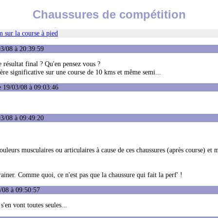
Chaussures de compétition
 sur la course à pied
03/08 à 20:39:59
e résultat final ? Qu'en pensez vous ?
ère significative sur une course de 10 kms et même semi...
 19/03/08 à 09:03:46
3/08 à 09:49:20
uleurs musculaires ou articulaires à cause de ces chaussures (après course) et m
iner. Comme quoi, ce n'est pas que la chaussure qui fait la perf' !
/08 à 09:50:57
'en vont toutes seules...