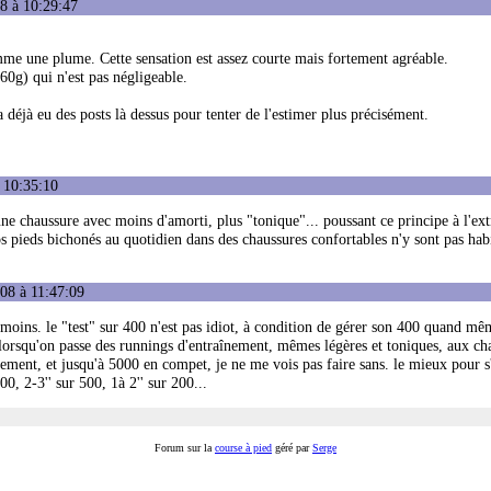
8 à 10:29:47
me une plume. Cette sensation est assez courte mais fortement agréable.
0g) qui n'est pas négligeable.
 déjà eu des posts là dessus pour tenter de l'estimer plus précisément.
 10:35:10
ne chaussure avec moins d'amorti, plus "tonique"... poussant ce principe à l'ext
s pieds bichonés au quotidien dans des chaussures confortables n'y sont pas habi
08 à 11:47:09
u moins. le "test" sur 400 n'est pas idiot, à condition de gérer son 400 quand mê
le lorsqu'on passe des runnings d'entraînement, mêmes légères et toniques, aux ch
nement, et jusqu'à 5000 en compet, je ne me vois pas faire sans. le mieux pour s
0, 2-3'' sur 500, 1à 2'' sur 200...
Forum sur la
course à pied
géré par
Serge