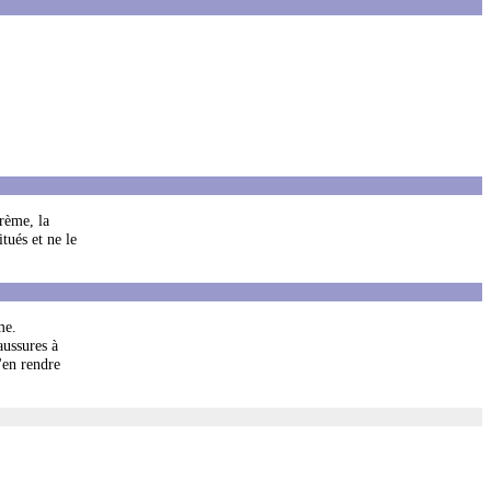
rème, la
tués et ne le
me.
aussures à
'en rendre