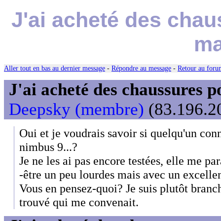
J'ai acheté des cha
ma
Aller tout en bas au dernier message
-
Répondre au message
-
Retour au forum
J'ai acheté des chaussures
Deepsky (membre)
(83.196.20
Oui et je voudrais savoir si quelqu'un con
nimbus 9...?
Je ne les ai pas encore testées, elle me par
-être un peu lourdes mais avec un excelle
Vous en pensez-quoi? Je suis plutôt branc
trouvé qui me convenait.