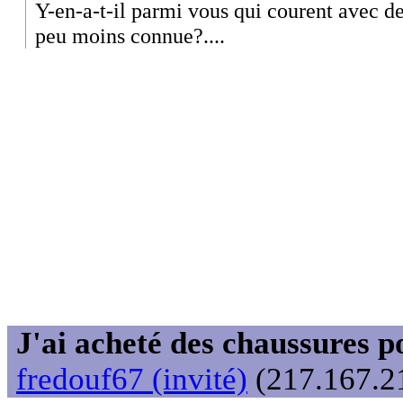
Y-en-a-t-il parmi vous qui courent avec d
peu moins connue?....
J'ai acheté des chaussures
fredouf67 (invité)
(217.167.21