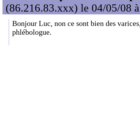
(86.216.83.xxx) le 04/05/08 
Bonjour Luc, non ce sont bien des varices,
phlébologue.