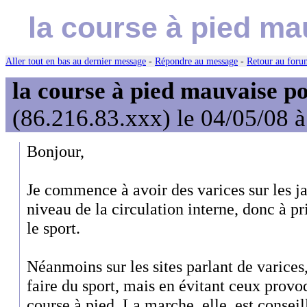
la course à pied ma
Aller tout en bas au dernier message
-
Répondre au message
-
Retour au forum
la course à pied mauvaise po
(86.216.83.xxx) le 04/05/08 
Bonjour,
Je commence à avoir des varices sur les 
niveau de la circulation interne, donc à p
le sport.
Néanmoins sur les sites parlant de varices, 
faire du sport, mais en évitant ceux prov
course à pied. La marche, elle, est conseil