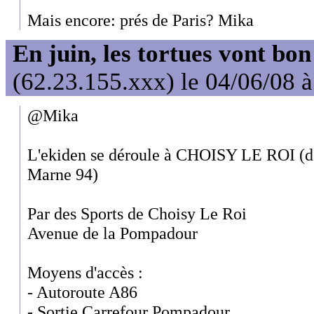
Mais encore: prés de Paris? Mika
En juin, les tortues vont bon
(62.23.155.xxx) le 04/06/08 
@Mika
L'ekiden se déroule à CHOISY LE ROI (d
Marne 94)
Par des Sports de Choisy Le Roi
Avenue de la Pompadour
Moyens d'accès :
- Autoroute A86
- Sortie Carrefour Pompadour