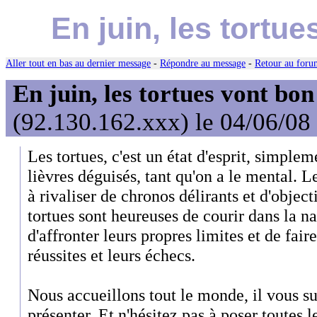
En juin, les tortue
Aller tout en bas au dernier message
-
Répondre au message
-
Retour au forum
En juin, les tortues vont bon
(92.130.162.xxx) le 04/06/08
Les tortues, c'est un état d'esprit, simple
lièvres déguisés, tant qu'on a le mental. L
à rivaliser de chronos délirants et d'object
tortues sont heureuses de courir dans la na
d'affronter leurs propres limites et de fair
réussites et leurs échecs.
Nous accueillons tout le monde, il vous su
présenter. Et n'hésitez pas à poser toutes 