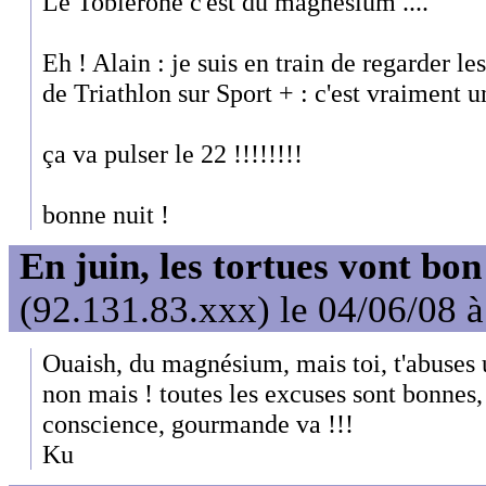
Le Toblerone c'est du magnésium ....
Eh ! Alain : je suis en train de regarder 
de Triathlon sur Sport + : c'est vraiment un
ça va pulser le 22 !!!!!!!!
bonne nuit !
En juin, les tortues vont bon
(92.131.83.xxx) le 04/06/08 
Ouaish, du magnésium, mais toi, t'abuses 
non mais ! toutes les excuses sont bonnes
conscience, gourmande va !!!
Ku