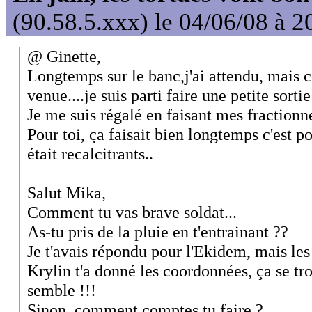
(90.58.5.xxx) le 04/06/08 à 2
@ Ginette,
Longtemps sur le banc,j'ai attendu, mais 
venue....je suis parti faire une petite sorti
Je me suis régalé en faisant mes fractionné
Pour toi, ça faisait bien longtemps c'est 
était recalcitrants..
Salut Mika,
Comment tu vas brave soldat...
As-tu pris de la pluie en t'entrainant ??
Je t'avais répondu pour l'Ekidem, mais les
Krylin t'a donné les coordonnées, ça se tro
semble !!!
Sinon, comment comptes tu faire ?