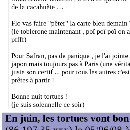
de la cacahuète …
Flo vas faire "pêter" la carte bleu demain 
(le toblerone maintenant , poï poï poï on au
pffff)
Pour Safran, pas de panique , je l'ai jointe 
japon mais toujours pas à Paris (une vérita
juste son certif ... pour tous les autres c'es
prêtes à partir !
Bonne nuit tortues !
(je suis solennelle ce soir)
En juin, les tortues vont bon
(86.197.35.xxx) le 05/06/08 