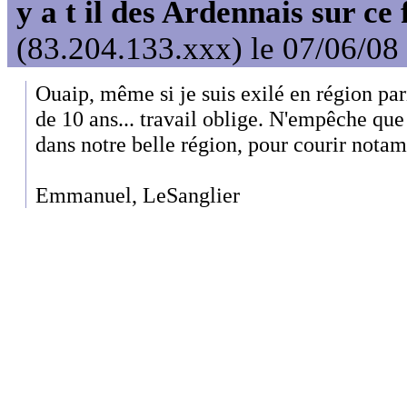
y a t il des Ardennais sur ce
(83.204.133.xxx) le 07/06/08
Ouaip, même si je suis exilé en région pa
de 10 ans... travail oblige. N'empêche que
dans notre belle région, pour courir nota
Emmanuel, LeSanglier