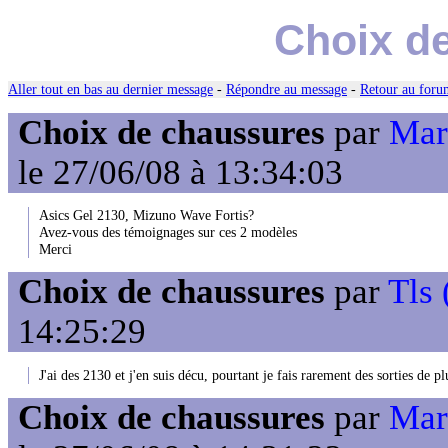
Choix d
Aller tout en bas au dernier message
-
Répondre au message
-
Retour au forum
Choix de chaussures
par
Mar
le 27/06/08 à 13:34:03
Asics Gel 2130, Mizuno Wave Fortis?
Avez-vous des témoignages sur ces 2 modèles
Merci
Choix de chaussures
par
Tls 
14:25:29
J'ai des 2130 et j'en suis décu, pourtant je fais rarement des sorties de 
Choix de chaussures
par
Mar