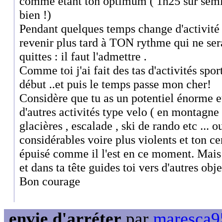
comme étant ton optimum ( 1h25 sur semi 
bien !)
Pendant quelques temps change d'activit
revenir plus tard à TON rythme qui ne sera
quittes : il faut l'admettre .
Comme toi j'ai fait des tas d'activités spo
début ..et puis le temps passe mon cher!
Considère que tu as un potentiel énorme et
d'autres activités type velo ( en montag
glacières , escalade , ski de rando etc ... o
considérables voire plus violents et ton cen
épuisé comme il l'est en ce moment. Mais
et dans ta tête guides toi vers d'autres obje
Bon courage
envie d'arréter
par
maresca95