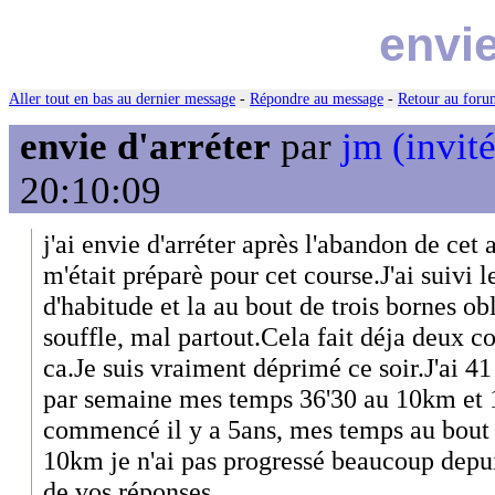
envie
Aller tout en bas au dernier message
-
Répondre au message
-
Retour au forum
envie d'arréter
par
jm (invité
20:10:09
j'ai envie d'arréter après l'abandon de cet
m'était préparè pour cet course.J'ai suivi l
d'habitude et la au bout de trois bornes obl
souffle, mal partout.Cela fait déja deux c
ca.Je suis vraiment déprimé ce soir.J'ai 41
par semaine mes temps 36'30 au 10km et 1
commencé il y a 5ans, mes temps au bout 
10km je n'ai pas progressé beaucoup depui
de vos réponses