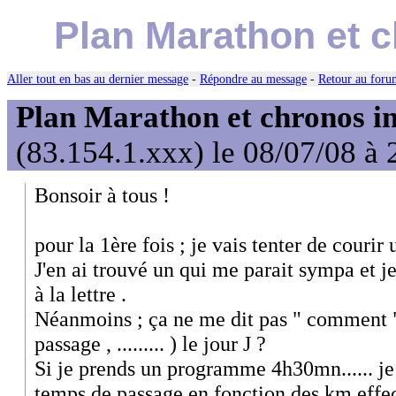
Plan Marathon et c
Aller tout en bas au dernier message
-
Répondre au message
-
Retour au forum
Plan Marathon et chronos in
(83.154.1.xxx) le 08/07/08 à 
Bonsoir à tous !
pour la 1ère fois ; je vais tenter de couri
J'en ai trouvé un qui me parait sympa et je
à la lettre .
Néanmoins ; ça ne me dit pas " comment " 
passage , ......... ) le jour J ?
Si je prends un programme 4h30mn...... je
temps de passage en fonction des km effe