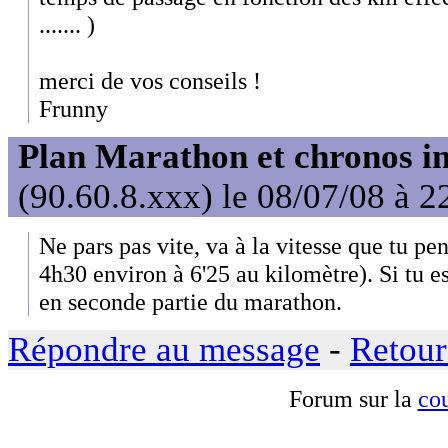
....... )
merci de vos conseils !
Frunny
Plan Marathon et chronos in
(90.60.8.xxx) le 08/07/08 à 2
Ne pars pas vite, va à la vitesse que tu pe
4h30 environ à 6'25 au kilomètre). Si tu es
en seconde partie du marathon.
Répondre au message
-
Retour
Forum sur la
cou