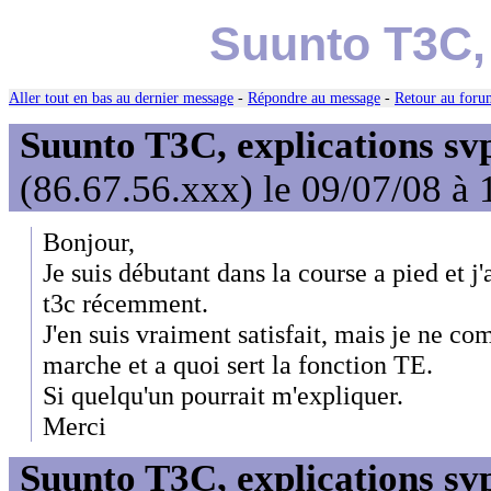
Suunto T3C, 
Aller tout en bas au dernier message
-
Répondre au message
-
Retour au forum
Suunto T3C, explications sv
(86.67.56.xxx) le 09/07/08 à 
Bonjour,
Je suis débutant dans la course a pied et j
t3c récemment.
J'en suis vraiment satisfait, mais je ne 
marche et a quoi sert la fonction TE.
Si quelqu'un pourrait m'expliquer.
Merci
Suunto T3C, explications sv