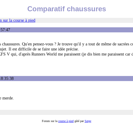
Comparatif chaussures
 sur la course à pied
:57:47
s chaussures. Qu'en pensez-vous ? Je trouve qu'il y a tout de même de sacrées c
t. Il est difficile de se faire une idée précise.
 KFS V qui, d'après Runners World me paraissent (je dis bien me paraissent car 
18:35:38
e merde.
Forum sur la
course à pied
géré par
Serge