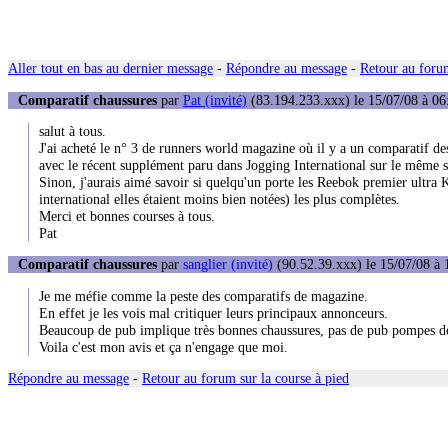
Aller tout en bas au dernier message
-
Répondre au message
-
Retour au forum
Comparatif chaussures
par
Pat (invité)
(83.194.233.xxx) le 15/07/08 à 06
salut à tous.
J'ai acheté le n° 3 de runners world magazine où il y a un comparatif de
avec le récent supplément paru dans Jogging International sur le même suje
Sinon, j'aurais aimé savoir si quelqu'un porte les Reebok premier ultra
international elles étaient moins bien notées) les plus complètes.
Merci et bonnes courses à tous.
Pat
Comparatif chaussures
par
sanglier (invité)
(90.52.39.xxx) le 15/07/08 à 
Je me méfie comme la peste des comparatifs de magazine.
En effet je les vois mal critiquer leurs principaux annonceurs.
Beaucoup de pub implique très bonnes chaussures, pas de pub pompes d
Voila c'est mon avis et ça n'engage que moi.
Répondre au message
-
Retour au forum sur la course à pied